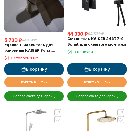
44 330
₽
97 530
₽
Смеситель KAISER 34877-9
5 730
₽
12 610
₽
Sonat для скрытого монтажа
Уценка 1 Смеситель для
раковины KAISER Sonat
В наличии
34011-1Br
Осталась 1 шт.
В корзину
В корзину
Купить в 1 клик
Купить в 1 клик
Запрос счета для юрлиц
Запрос счета для юрлиц