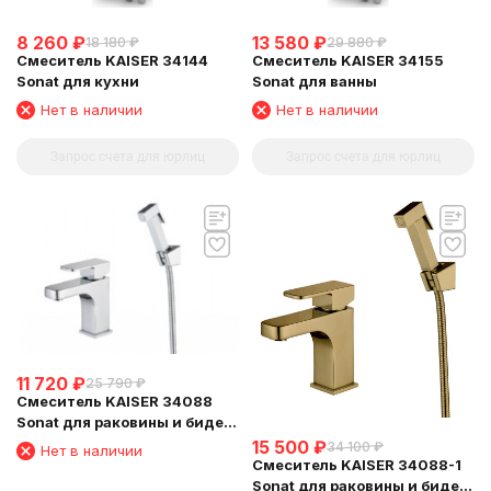
8 260
₽
13 580
₽
18 180
₽
29 880
₽
Смеситель KAISER 34144
Смеситель KAISER 34155
Sonat для кухни
Sonat для ванны
Нет в наличии
Нет в наличии
Запрос счета для юрлиц
Запрос счета для юрлиц
11 720
₽
25 790
₽
Смеситель KAISER 34088
Sonat для раковины и биде
Хром
15 500
₽
34 100
₽
Нет в наличии
Смеситель KAISER 34088-1
Sonat для раковины и биде