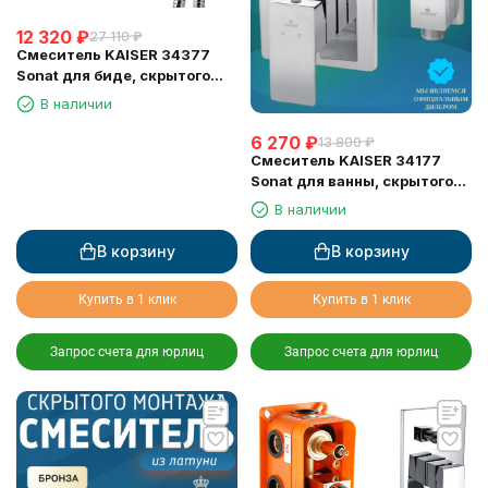
12 320
₽
27 110
₽
Смеситель KAISER 34377
Sonat для биде, скрытого
монтажа
В наличии
6 270
₽
13 800
₽
Смеситель KAISER 34177
Sonat для ванны, скрытого
монтажа
В наличии
В корзину
В корзину
Купить в 1 клик
Купить в 1 клик
Запрос счета для юрлиц
Запрос счета для юрлиц