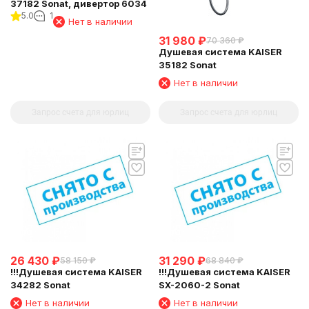
37182 Sonat, дивертор 6034
5.0
1
Нет в наличии
31 980
₽
70 360
₽
Душевая система KAISER
35182 Sonat
Нет в наличии
Запрос счета для юрлиц
Запрос счета для юрлиц
26 430
₽
31 290
₽
58 150
₽
68 840
₽
!!!Душевая система KAISER
!!!Душевая система KAISER
34282 Sonat
SX-2060-2 Sonat
Нет в наличии
Нет в наличии