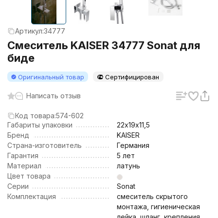
Артикул:
34777
Смеситель KAISER 34777 Sonat для
биде
Оригинальный товар
Сертифицирован
Написать отзыв
Код товара:
574-602
Габариты упаковки
22х19х11,5
Бренд
KAISER
Страна-изготовитель
Германия
Гарантия
5 лет
Материал
латунь
Цвет товара
Серии
Sonat
Комплектация
смеситель скрытого
монтажа, гигиеническая
лейка, шланг, крепления