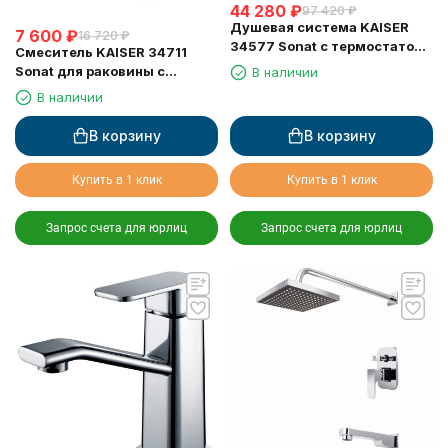
44 280
₽
97 420
₽
Душевая система KAISER
7 600
₽
16 720
₽
34577 Sonat с термостатом
Смеситель KAISER 34711
6281, скрытого монтажа
Sonat для раковины с
В наличии
краном для питьевой воды
В наличии
В корзину
В корзину
Купить в 1 клик
Купить в 1 клик
Запрос счета для юрлиц
Запрос счета для юрлиц