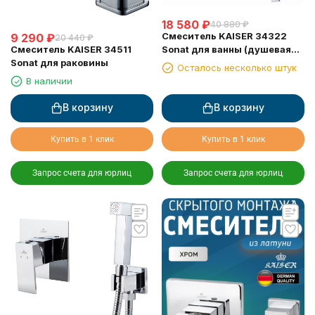
18 580
₽
40 880
₽
Смеситель KAISER 34322
9 290
₽
20 440
₽
Смеситель KAISER 34511
Sonat для ванны (душевая
Sonat для раковины
система) скрытого монтажа
Осталось несколько штук
В наличии
В корзину
В корзину
Купить в 1 клик
Купить в 1 клик
Запрос счета для юрлиц
Запрос счета для юрлиц