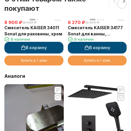
покупают
8 900
₽
6 270
₽
19 580
₽
13 800
₽
Смеситель KAISER 34011
Смеситель KAISER 34177
Sonat для раковины, хром
Sonat для ванны,
В наличии
В наличии
скрытого монтажа
В корзину
В корзину
Купить в 1 клик
Купить в 1 клик
Аналоги