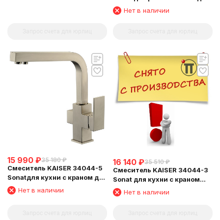
бронза
Нет в наличии
Запрос счета для юрлиц
Запрос счета для юрлиц
15 990
₽
35 180
₽
16 140
₽
35 510
₽
Смеситель KAISER 34044-5
Смеситель KAISER 34044-3
Sonatдля кухни с краном для
Sonat для кухни с краном
питьевой воды (кран-букса
для питьевой воды (кран-
Нет в наличии
Нет в наличии
6134)
букса 6134)
Запрос счета для юрлиц
Запрос счета для юрлиц