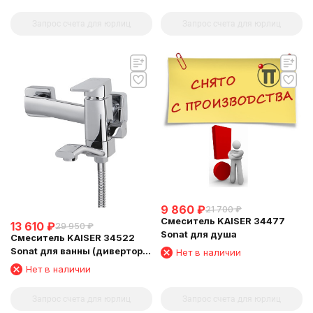
Запрос счета для юрлиц
Запрос счета для юрлиц
9 860
₽
21 700
₽
Смеситель KAISER 34477
13 610
₽
29 950
₽
Sonat для душа
Смеситель KAISER 34522
Sonat для ванны (дивертор
Нет в наличии
art 322)
Нет в наличии
Запрос счета для юрлиц
Запрос счета для юрлиц