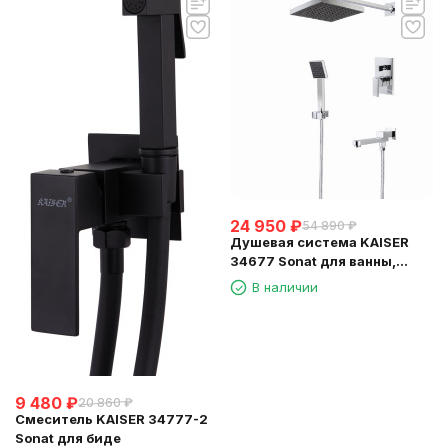
24 950
₽
54 890
₽
Душевая система KAISER
34677 Sonat для ванны,
скрытого монтажа
В наличии
(дивертор 6020)
9 480
₽
20 860
₽
Смеситель KAISER 34777-2
Sonat для биде