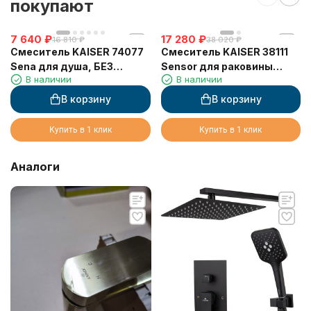
покупают
7 640
₽
17 280
₽
16 810
₽
38 020
₽
Смеситель KAISER 74077
Смеситель KAISER 38111
Sena для душа, БЕЗ
Sensor для раковины
В наличии
В наличии
излива
сенсорный (3810, 3820)
В корзину
В корзину
Купить в 1 клик
Купить в 1 клик
Аналоги