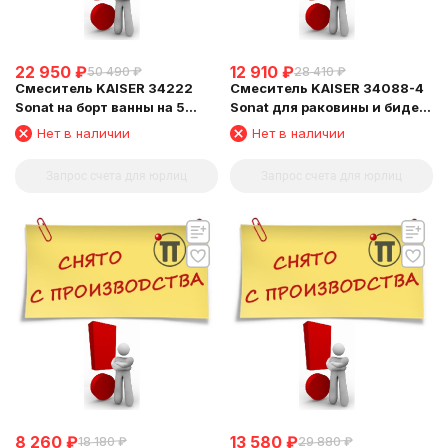
22 950
₽
12 910
₽
50 490
₽
28 410
₽
Смеситель KAISER 34222
Смеситель KAISER 34088-4
Sonat на борт ванны на 5
Sonat для раковины и биде,
отверстий, с подводками
белый
Нет в наличии
Нет в наличии
Запрос счета для юрлиц
Запрос счета для юрлиц
8 260
₽
13 580
₽
18 180
₽
29 880
₽