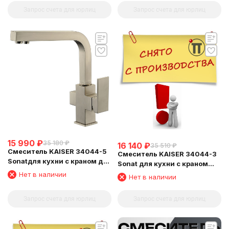
Запрос счета для юрлиц
Запрос счета для юрлиц
15 990
₽
35 180
₽
16 140
₽
35 510
₽
Смеситель KAISER 34044-5
Смеситель KAISER 34044-3
Sonatдля кухни с краном для
Sonat для кухни с краном
питьевой воды (кран-букса
для питьевой воды (кран-
Нет в наличии
Нет в наличии
6134)
букса 6134)
Запрос счета для юрлиц
Запрос счета для юрлиц