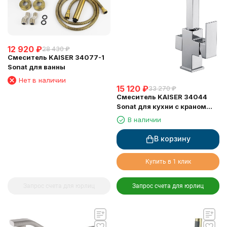
12 920
₽
28 430
₽
Смеситель KAISER 34077-1
Sonat для ванны
Нет в наличии
15 120
₽
33 270
₽
Смеситель KAISER 34044
Sonat для кухни с краном
для питьевой воды (кран-
В наличии
букса 6134)
В корзину
Купить в 1 клик
Запрос счета для юрлиц
Запрос счета для юрлиц