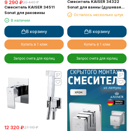
Смеситель KAISER 34322
9 290
₽
20 440
₽
Смеситель KAISER 34511
Sonat для ванны (душевая
Sonat для раковины
система) скрытого монтажа
Осталось несколько штук
В наличии
В корзину
В корзину
Купить в 1 клик
Купить в 1 клик
Запрос счета для юрлиц
Запрос счета для юрлиц
12 320
₽
27 110
₽