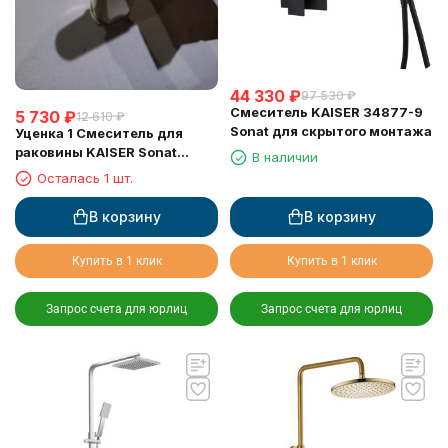
44 330
₽
97 530
₽
Смеситель KAISER 34877-9
5 730
₽
12 610
₽
Sonat для скрытого монтажа
Уценка 1 Смеситель для
раковины KAISER Sonat
В наличии
34011-1Br
Осталась 1 шт.
В корзину
В корзину
Купить в 1 клик
Купить в 1 клик
Запрос счета для юрлиц
Запрос счета для юрлиц