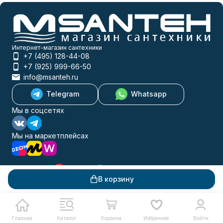
Интернет-магазин сантехники
+7 (495) 128-44-08
+7 (925) 999-66-50
info@msanteh.ru
Telegram
Whatsapp
Мы в соцсетях
Мы на маркетплейсах
В корзину
Каталог товаров
Помощь
Информация
Политика персональных данных
Главная
Каталог
Корзина
Избранное
Войти