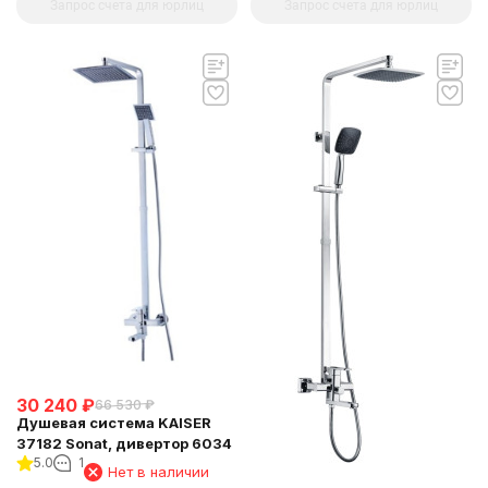
Запрос счета для юрлиц
Запрос счета для юрлиц
30 240
₽
66 530
₽
Душевая система KAISER
37182 Sonat, дивертор 6034
5.0
1
Нет в наличии