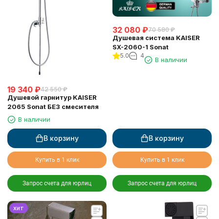
32 080
₽
70 580
₽
Душевая система KAISER
SX-2060-1 Sonat
5.0
4
В наличии
19 340
₽
42 550
₽
Душевой гарнитур KAISER
2065 Sonat БЕЗ смесителя
В наличии
В корзину
В корзину
Купить в 1 клик
Купить в 1 клик
Запрос счета для юрлиц
Запрос счета для юрлиц
хит