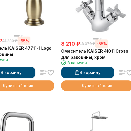
₽
-55%
21 280
₽
8 210
₽
-55%
18 070
₽
ль KAISER 47711-1 Logo
Смеситель KAISER 41011 Cross
ковины
для раковины, хром
ичии
В наличии
В корзину
В корзину
Купить в 1 клик
Купить в 1 клик