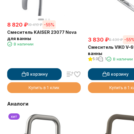
8 820
₽
-55%
19 410
₽
Смеситель KAISER 23077 Nova
для ванны
3 830
₽
-55
8 430
₽
В наличии
Смеситель VIKO V-6
ванны
5.0
1
В наличии
В корзину
В корзину
Купить в 1 клик
Купить в 1 
Аналоги
хит