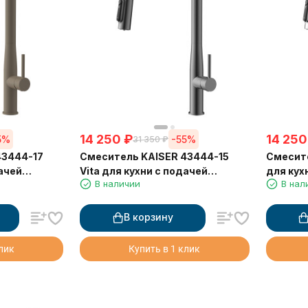
14 250
₽
14 250
5%
-55%
31 350
₽
43444-17
Смеситель KAISER 43444-15
Смесите
дачей
Vita для кухни с подачей
для кух
В наличии
В нал
ы и
фильтрованной воды и
фильтро
выдвижной лейкой
выдвиж
В корзину
клик
Купить в 1 клик