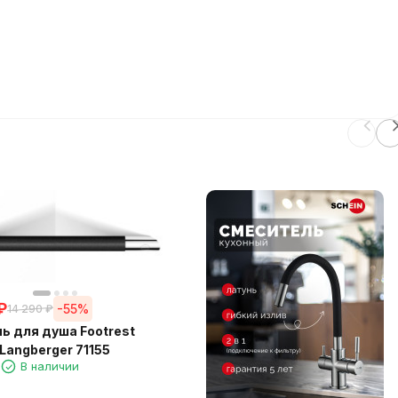
₽
-55%
14 290
₽
ь для душа Footrest
Langberger 71155
1
В наличии