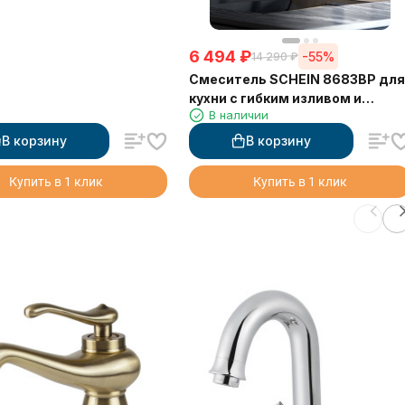
6 494
₽
-55%
14 290
₽
Смеситель SCHEIN 8683BP для
кухни с гибким изливом и
В наличии
подключением фильтра,
черный
В корзину
В корзину
Купить в 1 клик
Купить в 1 клик