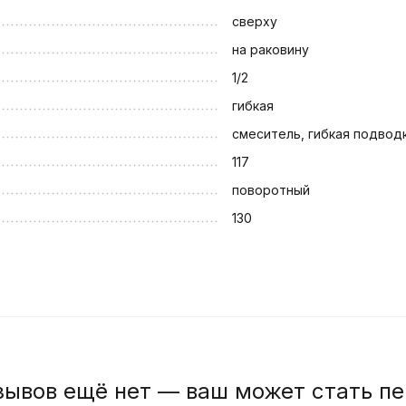
сверху
на раковину
1/2
гибкая
смеситель, гибкая подвод
117
поворотный
130
зывов ещё нет — ваш может стать п