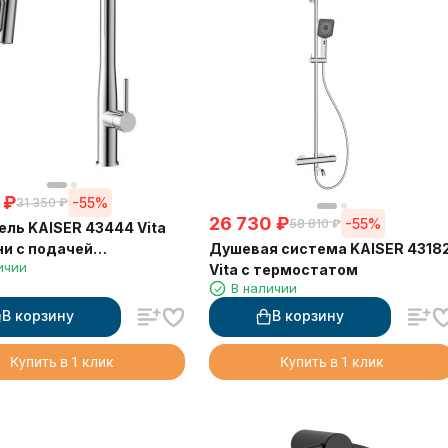
₽
-55%
31 350
₽
26 730
₽
-55%
58 810
₽
ль KAISER 43444 Vita
Душевая система KAISER 4318
ни с подачей
ичии
Vita с термостатом
ванной воды и
В наличии
ной лейкой
В корзину
В корзину
Купить в 1 клик
Купить в 1 клик