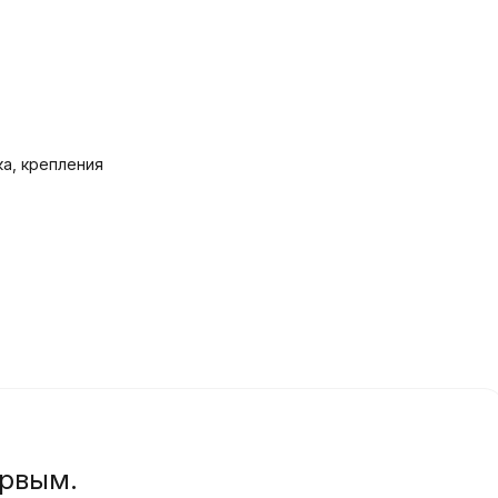
ка, крепления
ервым.