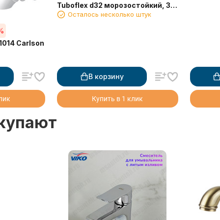
Tuboflex d32 морозостойкий, 30
Осталось несколько штук
м, (синий)/НОРМА
%
1014 Carlson
В корзину
клик
Купить в 1 клик
окупают