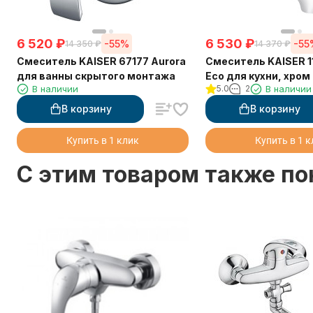
6 520
₽
6 530
₽
-55%
-55
14 350
₽
14 370
₽
Смеситель KAISER 67177 Aurora
Смеситель KAISER 1
для ванны скрытого монтажа
Eco для кухни, хром
В наличии
5.0
2
В наличии
В корзину
В корзину
Купить в 1 клик
Купить в 1 
C этим товаром также п