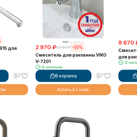
%
9 670
2 970
₽
-55%
6 540
₽
915 для
Смесите
Смеситель для раковины VIKO
для ра
V-7201
В нал
В наличии
В корзину
клик
Купить в 1 клик