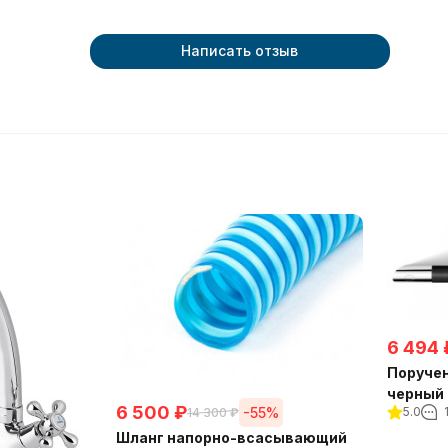
Написать отзыв
6 494
Поручен
черный 
6 500
₽
-55%
5.0
14 300
₽
Шланг напорно-всасывающий