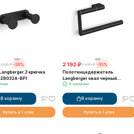
2 192
₽
-55%
-55%
 000
₽
4 830
₽
Langberger 2 крючка
Полотенцедержатель
(28032A-BP)
Langberger овал черный
ичии
В наличии
(28038A-BP)
В корзину
В корзину
Купить в 1 клик
Купить в 1 клик