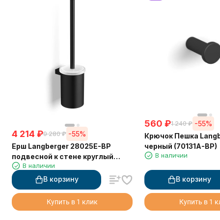
560
₽
-55%
1 240
₽
4 214
₽
-55%
9 280
₽
Крючок Пешка Langb
Ерш Langberger 28025E-BP
черный (70131A-BP)
В наличии
подвесной к стене круглый
В наличии
черный
В корзину
В корзину
Купить в 1 клик
Купить в 1 