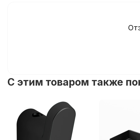
От
C этим товаром также п