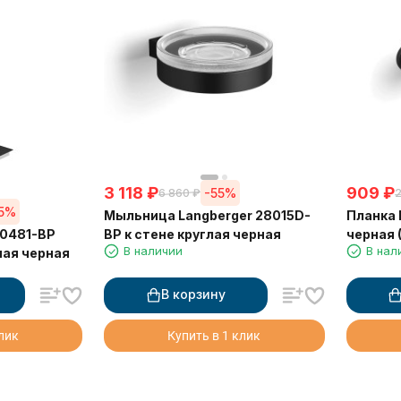
3 118
₽
909
₽
-55%
6 860
₽
2
55%
Мыльница Langberger 28015D-
Планка 
70481-BP
BP к стене круглая черная
черная 
В наличии
В нал
ная черная
В корзину
клик
Купить в 1 клик