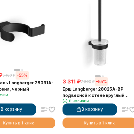
₽
-55%
5 150
₽
3 311
₽
-55%
7 290
₽
ль Langberger 28091A-
Ерш Langberger 28025A-BP
фена, черный
ичии
подвесной к стене круглый
В наличии
черный стекло
В корзину
В корзину
Купить в 1 клик
Купить в 1 клик