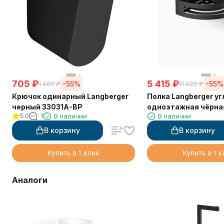
705
₽
5 415
₽
-55%
-55%
1 560
₽
11 920
₽
Крючок одинарный Langberger
Полка Langberger у
черный 33031A-BP
одноэтажная чёрна
5.0
1
В наличии
В наличии
75260-BPC
В корзину
В корзину
Купить в 1 клик
Купить в 1 
Аналоги