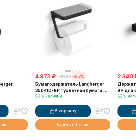
4 973
₽
2 340
-55%
10 950
₽
erger
Бумагодержатель Langberger
Держате
35041D-BP туалетной бумаги с
BP для 
В наличии
В нал
металлической полкой черный
В корзину
клик
Купить в 1 клик