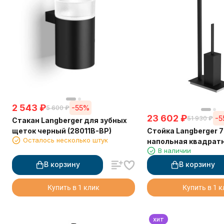
2 543
₽
-55%
5 600
₽
23 602
₽
-
51 930
₽
Стакан Langberger для зубных
Стойка Langberger 
щеток черный (28011B-BP)
Осталось несколько штук
напольная квадрат
В наличии
В корзину
В корзину
Купить в 1 клик
Купить в 1 
хит