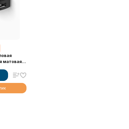
гловая
я матовая
клик