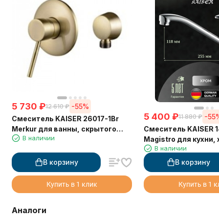
5 730
₽
-55%
12 610
₽
5 400
₽
-55
11 880
₽
Смеситель KAISER 26017-1Br
Смеситель KAISER 1
Merkur для ванны, скрытого
В наличии
Magistro для кухни,
монтажа
В наличии
В корзину
В корзину
Купить в 1 клик
Купить в 1 
Аналоги