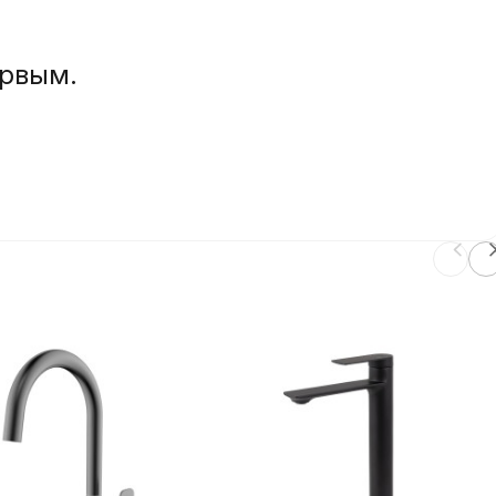
ервым.