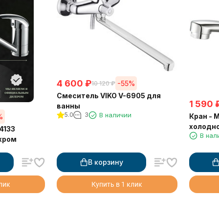
4 600
₽
-55%
10 120
₽
Смеситель VIKO V-6905 для
1 590
ванны
5.0
3
В наличии
Кран - 
%
холодно
4133
В нал
 хром
В корзину
клик
Купить в 1 клик