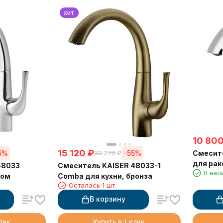
хит
10 80
15 120
₽
5%
-55%
Смесите
33 270
₽
для рак
48033
Смеситель KAISER 48033-1
В нал
ром
Comba для кухни, бронза
Осталась 1 шт.
В корзину
клик
Купить в 1 клик