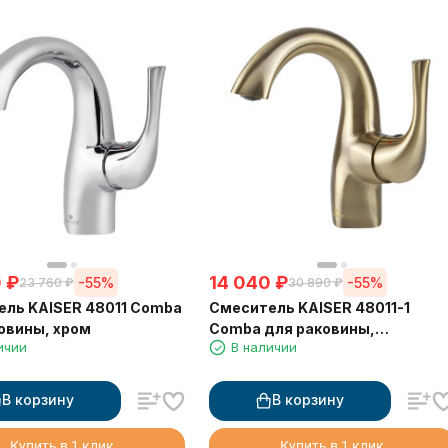
0
₽
14 040
₽
-55%
-55%
23 760
₽
30 890
₽
ль KAISER 48011 Comba
Смеситель KAISER 48011-1
овины, хром
Comba для раковины,
ичии
В наличии
бронзовый
В корзину
В корзину
Купить в 1 клик
Купить в 1 клик