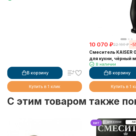
10 070
₽
-5
22 160
₽
Смеситель KAISER 0
для кухни, чёрный 
В наличии
В корзину
В корзину
Купить в 1 клик
Купить в 1 
C этим товаром также п
хит