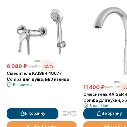
6 080
₽
-55%
13 380
₽
Смеситель KAISER 48077
Comba для душа, БЕЗ излива
В наличии
11 400
₽
-5
25 080
₽
Смеситель KAISER 
Comba для кухни, х
В наличии
В корзину
В корзину
Купить в 1 клик
Купить в 1 