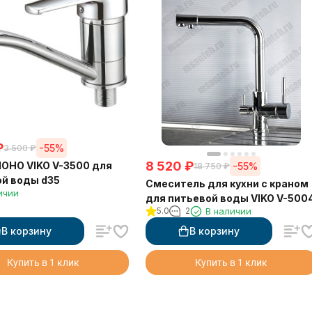
₽
-55%
3 500
₽
8 520
₽
МОНО VIKO V-3500 для
-55%
18 750
₽
й воды d35
Смеситель для кухни с краном
ичии
для питьевой воды VIKO V-500
5.0
2
В наличии
В корзину
В корзину
Купить в 1 клик
Купить в 1 клик