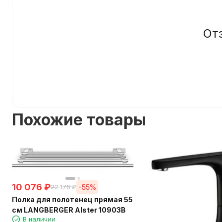
От
Похожие товары
10 076
₽
-55%
22 170
₽
Полка для полотенец прямая 55
см LANGBERGER Alster 10903B
В наличии