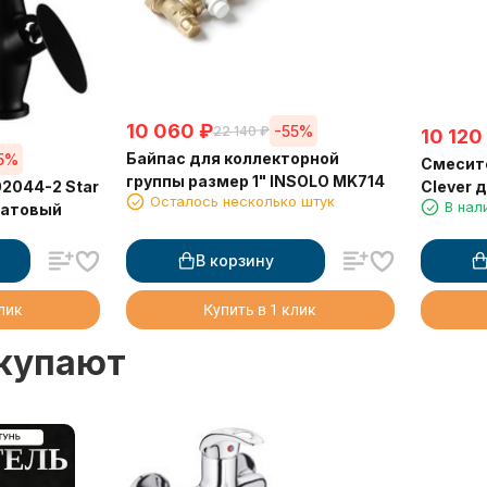
10 060
₽
-55%
22 140
₽
10 120
Байпас для коллекторной
5%
Смесите
группы размер 1" INSOLO MK714
2044-2 Star
Clever 
Осталось несколько штук
В нал
матовый
В корзину
клик
Купить в 1 клик
окупают