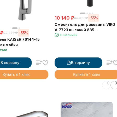
10 140
₽
-55%
22 310
₽
Смеситель для раковины VIKO
V-7723 высокий Ø35
₽
-55%
22 270
₽
В наличии
Lизл=165мм, h=300мм (латунь)
ль KAISER 76144-15
Black Matt Черный матовый
для мойки
ичии
В корзину
В корзину
Купить в 1 клик
Купить в 1 клик