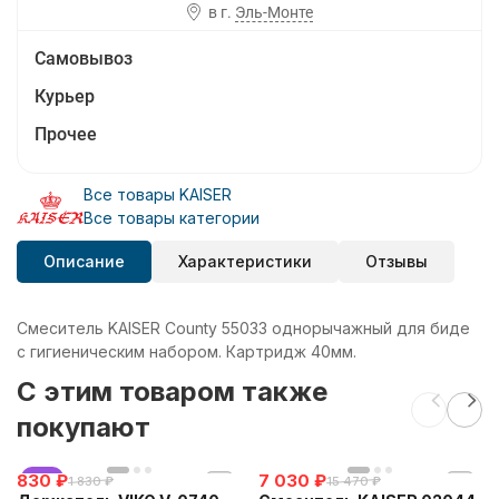
в г.
Эль-Монте
Самовывоз
Курьер
Прочее
Все товары KAISER
Все товары категории
Описание
Характеристики
Отзывы
Смеситель KAISER County 55033 однорычажный для биде
с гигиеническим набором. Картридж 40мм.
C этим товаром также
покупают
830
хит
₽
7 030
₽
1 830
₽
15 470
₽