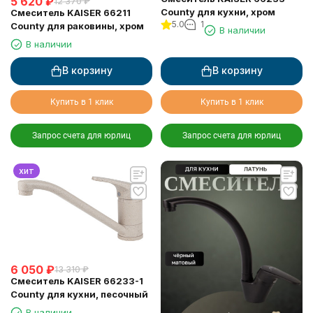
5 620
₽
12 370
₽
County для кухни, хром
Смеситель KAISER 66211
5.0
1
County для раковины, хром
В наличии
В наличии
В корзину
В корзину
Купить в 1 клик
Купить в 1 клик
Запрос счета для юрлиц
Запрос счета для юрлиц
хит
6 050
₽
13 310
₽
Смеситель KAISER 66233-1
County для кухни, песочный
В наличии