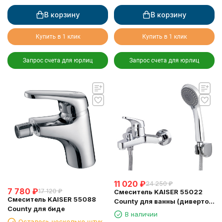
В корзину
В корзину
Купить в 1 клик
Купить в 1 клик
Запрос счета для юрлиц
Запрос счета для юрлиц
11 020
₽
24 250
₽
7 780
₽
17 120
₽
Смеситель KAISER 55022
Смеситель KAISER 55088
County для ванны (дивертор
County для биде
6002)
В наличии
Осталось несколько штук