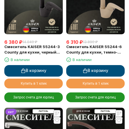
6 380
₽
6 310
₽
14 040
₽
13 890
₽
Смеситель KAISER 55244-3
Смеситель KAISER 55244-6
County для кухни, черный
County для кухни, темно-
мрамор
бежевый
В наличии
В наличии
В корзину
В корзину
Купить в 1 клик
Купить в 1 клик
Запрос счета для юрлиц
Запрос счета для юрлиц
хит