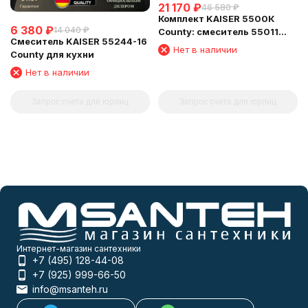
21 170
₽
46 580
₽
Комплект KAISER 5500К
6 380
₽
14 040
₽
County: смеситель 55011
Смеситель KAISER 55244-16
для раковины, смеситель
Нет в наличии
County для кухни
55022 и стойка R-1100 для
ванны, хром
Нет в наличии
Запрос счета для юрлиц
Запрос счета для юрлиц
Интернет-магазин сантехники
+7 (495) 128-44-08
+7 (925) 999-66-50
info@msanteh.ru