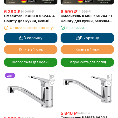
6 380
₽
6 590
₽
14 040
₽
14 500
₽
Смеситель KAISER 55244-4
Смеситель KAISER 55244-11
County для кухни, белый
County для кухни, бежевый
матовый
мрамор
Осталось несколько штук
В наличии
В корзину
В корзину
Купить в 1 клик
Купить в 1 клик
Запрос счета для юрлиц
Запрос счета для юрлиц
хит
5 840
₽
12 850
₽
Смеситель KAISER 66233