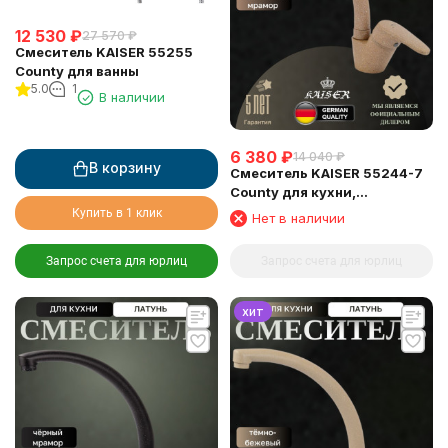
12 530
₽
27 570
₽
Смеситель KAISER 55255
County для ванны
5.0
1
В наличии
6 380
₽
14 040
₽
В корзину
Смеситель KAISER 55244-7
County для кухни,
коричневый мрамор
Купить в 1 клик
Нет в наличии
Запрос счета для юрлиц
Запрос счета для юрлиц
хит