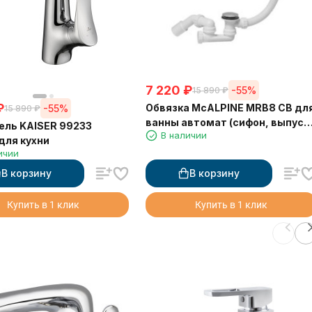
7 220
₽
-55%
15 890
₽
₽
Обвязка McALPINE MRB8 CB дл
-55%
15 890
₽
ванны автомат (сифон, выпуск
ль KAISER 99233
В наличии
перелив, колено, сифон, клапан
для кухни
ичии
В корзину
В корзину
Купить в 1 клик
Купить в 1 клик