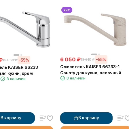
хит
6 050
₽
₽
-55%
13 310
₽
-55%
12 850
₽
Смеситель KAISER 66233-1
ль KAISER 66233
County для кухни, песочный
для кухни, хром
В наличии
1
В наличии
В корзину
В корзину