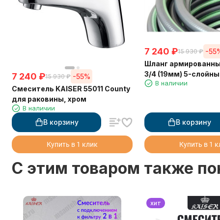
7 240
₽
-55
15 930
₽
Шланг армированны
3/4 (19мм) 5-слойн
7 240
₽
-55%
15 930
₽
В наличии
синий (50м)
Смеситель KAISER 55011 County
для раковины, хром
В наличии
В корзину
В корзину
Купить в 1 клик
Купить в 1 
C этим товаром также п
хит