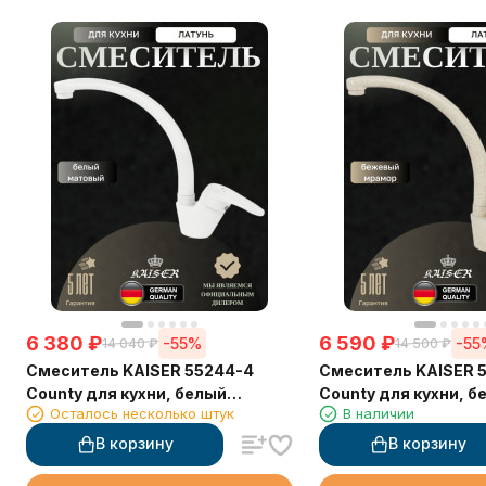
6 380
₽
6 590
₽
-55%
-55
14 040
₽
14 500
₽
Смеситель KAISER 55244-4
Смеситель KAISER 5
County для кухни, белый
County для кухни, 
Осталось несколько штук
В наличии
матовый
мрамор
В корзину
В корзину