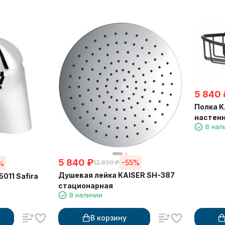
5 840
Полка K
настенн
В нал
214*214
5 840
₽
-55%
12 850
₽
%
Душевая лейка KAISER SH-387
011 Safira
стационарная
В наличии
В корзину