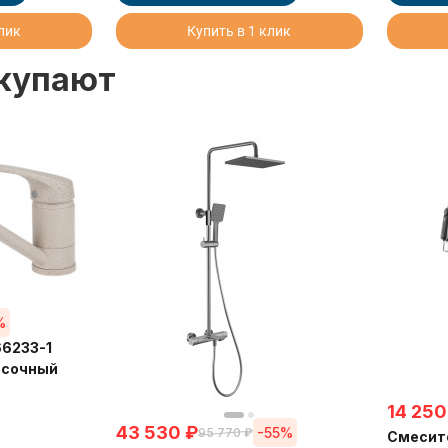
клик
Купить в 1 клик
окупают
%
66233-1
песочный
14 250
43 530
₽
-55%
95 770
₽
Смесите