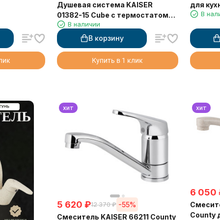
Душевая система KAISER
для кух
В нал
01382-15 Cube с термостатом
фильтро
В наличии
6282
выдвиж
В корзину
клик
Купить в 1 клик
хит
хит
6 050
5 620
₽
Смесите
-55%
12 370
₽
County 
Смеситель KAISER 66211 County