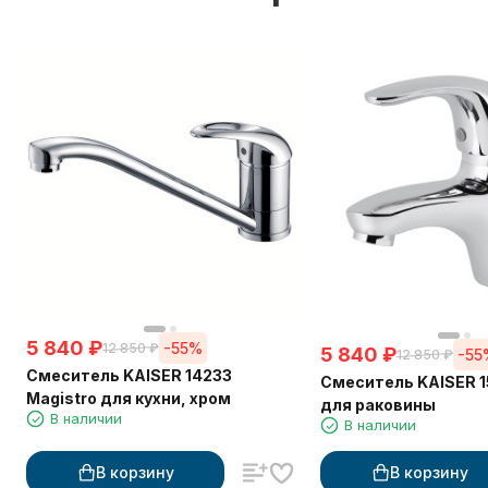
5 840
₽
-55%
12 850
₽
5 840
₽
-55
12 850
₽
Смеситель KAISER 14233
Смеситель KAISER 15
Magistro для кухни, хром
для раковины
В наличии
В наличии
В корзину
В корзину