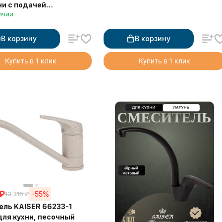
ни с подачей
ичии
ванной воды и
ной лейкой
В корзину
В корзину
Купить в 1 клик
Купить в 1 клик
₽
-55%
13 310
₽
ль KAISER 66233-1
для кухни, песочный