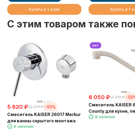
Купить в 1 клик
Купить в 1 
C этим товаром также п
хит
6 050
₽
-55
13 310
₽
Смеситель KAISER 
5 620
₽
-55%
12 370
₽
County для кухни, 
Смеситель KAISER 26017 Merkur
В наличии
для ванны скрытого монтажа
В наличии