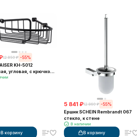
₽
-55%
12 850
₽
AISER KH-5012
ая, угловая, с крючком,
ичии
*60 мм, черный
5 841
₽
-55%
12 860
₽
Ершик SCHEIN Rembrandt 067
стекло, к стене
В наличии
В корзину
В корзину