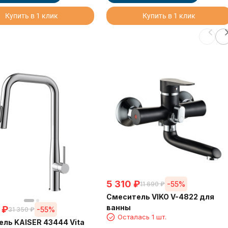
Купить в 1 клик
Купить в 1 клик
5 310
₽
-55%
11 690
₽
Смеситель VIKO V-4822 для
ванны
₽
-55%
31 350
₽
Осталась 1 шт.
ль KAISER 43444 Vita