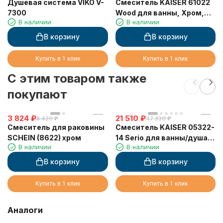
Душевая система VIKO V-
Смеситель KAISER 61022
7300
Wood для ванны, Хром,
В наличии
В наличии
латунь, дерево (лейка SH-
150)
В корзину
В корзину
Купить в 1 клик
Купить в 1 клик
C этим товаром также
покупают
3 824
₽
21 510
₽
8 420
₽
47 330
₽
Смеситель для раковины
Смеситель KAISER 05322-
SCHEIN (8622) хром
14 Serio для ванны/душа с
В наличии
В наличии
термостатом белый
В корзину
В корзину
Купить в 1 клик
Купить в 1 клик
Аналоги