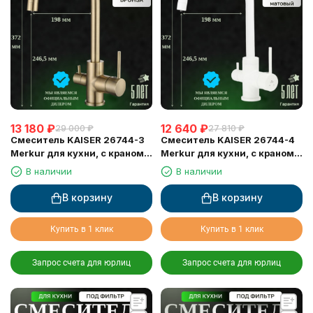
13 180
₽
12 640
₽
29 000
₽
27 810
₽
Смеситель KAISER 26744-3
Смеситель KAISER 26744-4
Merkur для кухни, с краном
Merkur для кухни, с краном
для питьевой воды,
для питьевой воды, белый
В наличии
В наличии
бронзовый
матовый
В корзину
В корзину
Купить в 1 клик
Купить в 1 клик
Запрос счета для юрлиц
Запрос счета для юрлиц