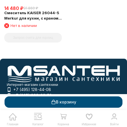
14 480
₽
31 860
₽
Смеситель KAISER 26044-5
Merkur для кухни, с краном
для питьевой воды, серебро
Нет в наличии
Запрос счета для юрлиц
Интернет-магазин сантехники
+7 (495) 128-44-08
+7 (925) 999-66-50
info@msanteh.ru
В корзину
Telegram
Whatsapp
Мы в соцсетях
Главная
Каталог
Корзина
Избранное
Войти