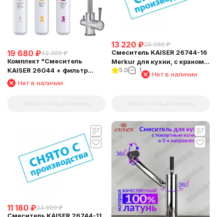
13 220
₽
29 090
₽
19 680
₽
Смеситель KAISER 26744-16
43 300
₽
Комплект "Cмеситель
Merkur для кухни, с краном
KAISER 26044 + фильтр
5.0
1
для питьевой воды,
Нет в наличии
Барьер"
Нет в наличии
Запрос счета для юрлиц
Запрос счета для юрлиц
11 180
₽
24 600
₽
Смеситель KAISER 26744-11