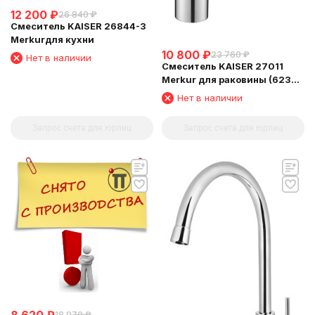
12 200
₽
26 840
₽
Смеситель KAISER 26844-3
Merkurдля кухни
10 800
₽
23 760
₽
Нет в наличии
Смеситель KAISER 27011
Merkur для раковины (6239
Картридж )
Нет в наличии
Запрос счета для юрлиц
Запрос счета для юрлиц
18 970
₽