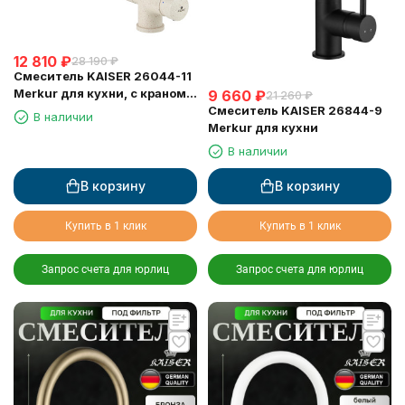
12 810
₽
28 190
₽
Смеситель KAISER 26044-11
Merkur для кухни, с краном
9 660
₽
21 260
₽
для питьевой воды,
Смеситель KAISER 26844-9
В наличии
бежевый мрамор
Merkur для кухни
В наличии
В корзину
В корзину
Купить в 1 клик
Купить в 1 клик
Запрос счета для юрлиц
Запрос счета для юрлиц