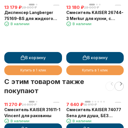
13 179
₽
13 180
₽
29 000
₽
29 000
₽
Диспенсер Langberger
Смеситель KAISER 26744-
75169-BS для жидкого
3 Merkur для кухни, с
В наличии
В наличии
мыла Accessories
краном для питьевой
сенсорный, подвесной
воды, бронзовый
650 мл
В корзину
В корзину
Купить в 1 клик
Купить в 1 клик
C этим товаром также
покупают
11 270
₽
7 640
₽
24 800
₽
16 810
₽
Смеситель KAISER 31611-1
Смеситель KAISER 74077
Vincent для раковины
Sena для душа, БЕЗ
В наличии
В наличии
излива