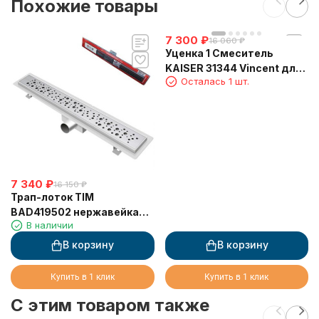
Похожие товары
7 300
₽
16 060
₽
Уценка 1 Смеситель
KAISER 31344 Vincent для
Осталась 1 шт.
кухни, хром
7 340
₽
16 150
₽
Трап-лоток TIM
BAD419502 нержавейка
В наличии
70х950 мм
В корзину
В корзину
Купить в 1 клик
Купить в 1 клик
C этим товаром также