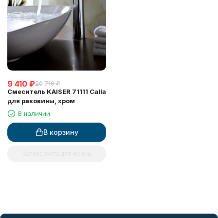
9 410
₽
20 710
₽
Смеситель KAISER 71111 Calla
для раковины, хром
В наличии
В корзину
Запрос счета для юрлиц