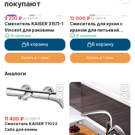
покупают
9 220
хит
₽
12 000
₽
20 290
₽
26 400
₽
Смеситель KAISER 31511-1
Смеситель для кухни с
Vincent для раковины
краном для питьевой
В наличии
В наличии
воды VIKO V-5532
В корзину
В корзину
Купить в 1 клик
Купить в 1 клик
Аналоги
11 400
₽
25 080
₽
Смеситель KAISER 71022
Calla для ванны