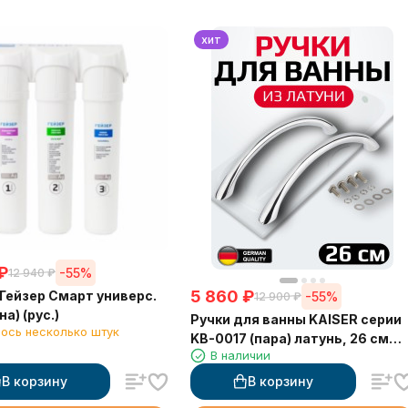
хит
₽
-55%
12 940
₽
5 860
₽
Гейзер Смарт универс.
-55%
12 900
₽
на) (рус.)
Ручки для ванны KAISER серии
ось несколько штук
KB-0017 (пара) латунь, 26 см
В наличии
между отверстиями
В корзину
В корзину