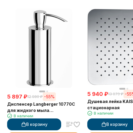
5 940
₽
-55
13 070
₽
5 897
₽
-55%
12 980
₽
Душевая лейка KAI
Диспенсер Langberger 10770C
стационарная
для жидкого мыла
В наличии
В наличии
хромированный настольный 150
мл
В корзину
В корзину