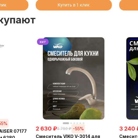
клик
Купить в 1 клик
окупают
хит
55%
2 630
₽
3 240
-55%
5 790
₽
AISER 07177
Смеситель VIKO V-3014 для
Смесите
м 6280