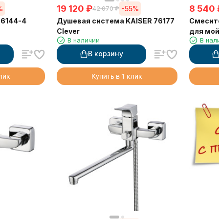
19 120
₽
8 540
%
-55%
42 070
₽
76144-4
Душевая система KAISER 76177
Смесите
Clever
для мо
В наличии
В нал
В корзину
клик
Купить в 1 клик