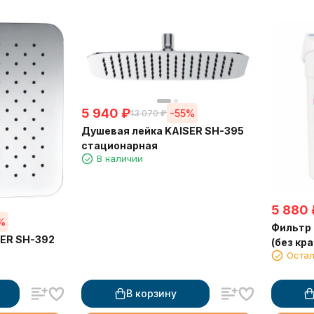
5 940
₽
-55%
13 070
₽
Душевая лейка KAISER SH-395
стационарная
В наличии
5 880
%
Фильтр 
SER SH-392
(без кра
Остал
В корзину