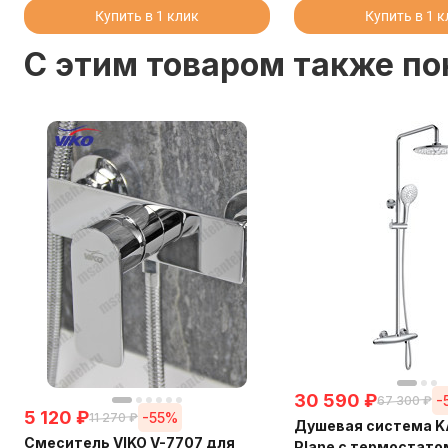
Купить в 1 клик
Купить в 1 
C этим товаром также п
30 590
₽
-
67 300
₽
5 120
₽
-55%
11 270
₽
Душевая система K
Смеситель VIKO V-7707 для
Plane с термостато