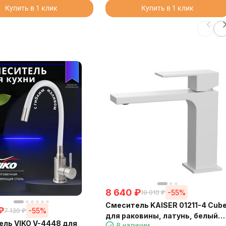
Купить в 1 клик
Купить в 1 клик
8 640
₽
-55%
19 010
₽
Смеситель KAISER 01211-4 Cub
₽
-55%
7 130
₽
для раковины, латунь, белый
ль VIKO V-4448 для
В наличии