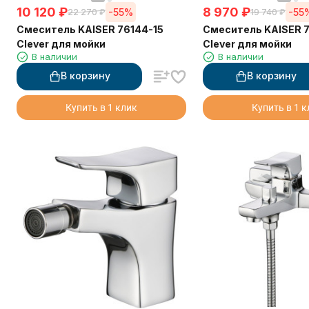
10 120
₽
8 970
₽
-55%
-55
22 270
₽
19 740
₽
Смеситель KAISER 76144-15
Смеситель KAISER 
Clever для мойки
Clever для мойки
В наличии
В наличии
В корзину
В корзину
Купить в 1 клик
Купить в 1 