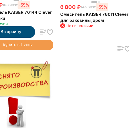
₽
-55%
18 790
₽
6 800
₽
-55%
14 960
₽
ль KAISER 76144 Clever
Смеситель KAISER 76011 Clever
йки
для раковины, хром
ичии
Нет в наличии
В корзину
Купить в 1 клик