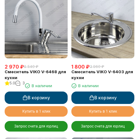
2 970
₽
1 800
₽
6 540
₽
3 960
₽
Смеситель VIKO V-6468 для
Смеситель VIKO V-6403 для
кухни
кухни
5.0
3
В наличии
В наличии
В корзину
В корзину
Купить в 1 клик
Купить в 1 клик
Запрос счета для юрлиц
Запрос счета для юрлиц