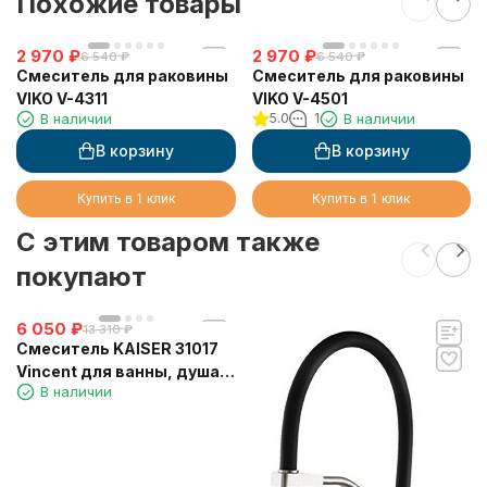
Похожие товары
2 970
₽
2 970
₽
6 540
₽
6 540
₽
Смеситель для раковины
Смеситель для раковины
VIKO V-4311
VIKO V-4501
В наличии
5.0
1
В наличии
В корзину
В корзину
Купить в 1 клик
Купить в 1 клик
C этим товаром также
покупают
6 050
₽
13 310
₽
Смеситель KAISER 31017
Vincent для ванны, душа,
В наличии
биде, хром