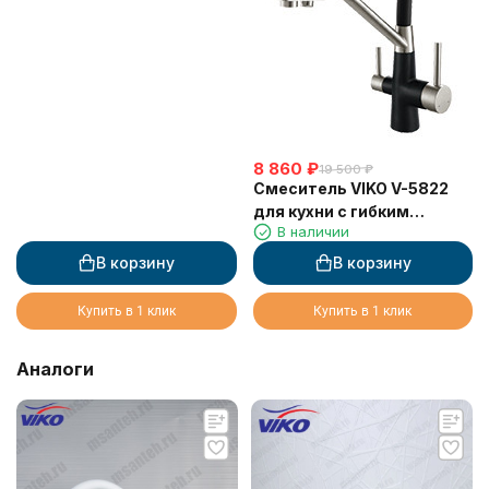
8 860
₽
19 500
₽
Смеситель VIKO V-5822
для кухни с гибким
В наличии
изливом и подключением
к фильтру 2 в 1
В корзину
В корзину
(нержавеющая сталь)
картридж d35 мм,
Купить в 1 клик
Купить в 1 клик
(корпус/излив: черный,
серебро/черный)
Аналоги