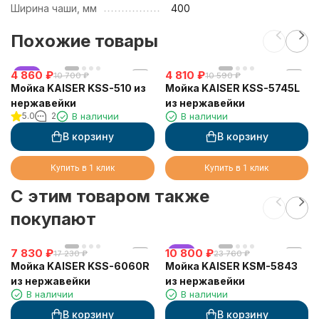
Ширина чаши, мм
400
Похожие товары
4 860
хит
₽
4 810
₽
10 700
₽
10 590
₽
Мойка KAISER KSS-510 из
Мойка KAISER KSS-5745L
нержавейки
из нержавейки
5.0
2
В наличии
В наличии
В корзину
В корзину
Купить в 1 клик
Купить в 1 клик
C этим товаром также
покупают
7 830
₽
10 800
хит
₽
17 230
₽
23 760
₽
Мойка KAISER KSS-6060R
Мойка KAISER KSM-5843
из нержавейки
из нержавейки
В наличии
В наличии
В корзину
В корзину