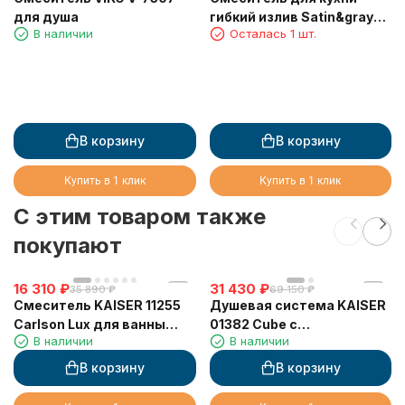
для душа
гибкий излив Satin&gray
В наличии
Осталась 1 шт.
S3875-16 сатин и серый
В корзину
В корзину
Купить в 1 клик
Купить в 1 клик
C этим товаром также
покупают
16 310
₽
31 430
₽
35 890
₽
69 150
₽
Смеситель KAISER 11255
Душевая система KAISER
Carlson Lux для ванны
01382 Cube с
В наличии
В наличии
(кран-букса 6142,
термостатом 6282
дивертор 6057)
В корзину
В корзину