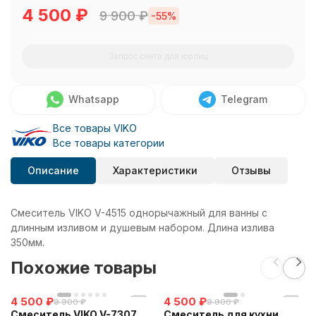
4 500
₽
9 900
₽
-55%
Запрос счета для юрлиц
Whatsapp
Telegram
Все товары VIKO
Все товары категории
Описание
Характеристики
Отзывы
Смеситель VIKO V-4515 однорычажный для ванны с
длинным изливом и душевым набором. Длина излива
350мм.
Похожие товары
4 500
₽
4 500
₽
9 900
₽
9 900
₽
Смеситель VIKO V-7307
Смеситель для кухни