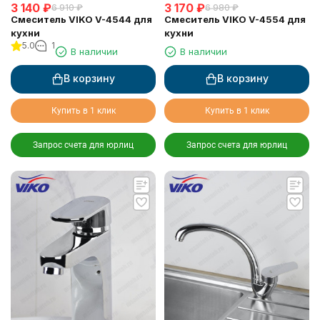
3 140
₽
3 170
₽
6 910
₽
6 980
₽
Смеситель VIKO V-4544 для
Смеситель VIKO V-4554 для
кухни
кухни
5.0
1
В наличии
В наличии
В корзину
В корзину
Купить в 1 клик
Купить в 1 клик
Запрос счета для юрлиц
Запрос счета для юрлиц