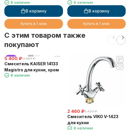
В наличии
В наличии
В корзину
В корзину
Купить в 1 клик
Купить в 1 клик
C этим товаром также
покупают
5 400
хит
₽
11 880
₽
Смеситель KAISER 14133
Magistro для кухни, хром
В наличии
2 460
₽
5 420
₽
Смеситель VIKO V-1423
для кухни
В наличии