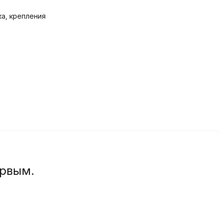
ка, крепления
ервым.