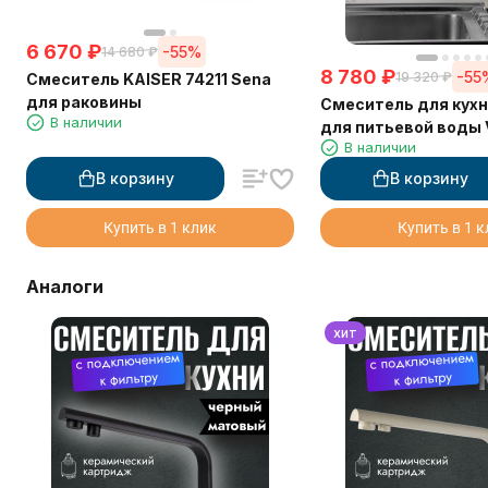
6 670
₽
-55%
14 680
₽
8 780
₽
-55
19 320
₽
Смеситель KAISER 74211 Sena
для раковины
Смеситель для кухн
В наличии
для питьевой воды 
В наличии
В корзину
В корзину
Купить в 1 клик
Купить в 1 
Аналоги
хит