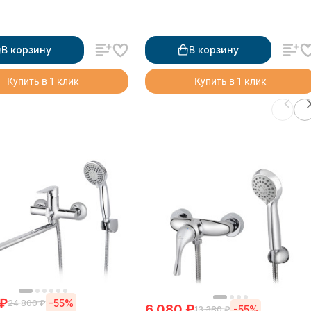
В корзину
В корзину
Купить в 1 клик
Купить в 1 клик
₽
-55%
24 800
₽
6 080
₽
-55%
13 380
₽