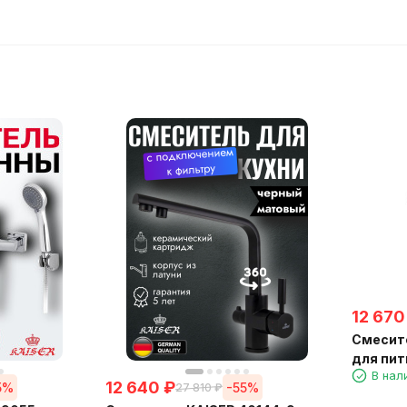
12 670
Смесите
для пит
В нал
с гибки
12 640
₽
5%
-55%
27 810
₽
(латунь