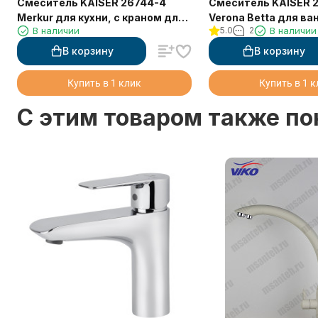
Смеситель KAISER 26744-4
Смеситель KAISER 
Merkur для кухни, с краном для
Verona Betta для ва
В наличии
5.0
2
В наличии
питьевой воды, белый матовый
В корзину
В корзину
Купить в 1 клик
Купить в 1 
C этим товаром также п