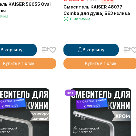
ль KAISER 56055 Oval
Смеситель KAISER 48077
нны
Comba для душа, БЕЗ излива
ичии
В наличии
В корзину
В корзину
Купить в 1 клик
Купить в 1 клик
хит