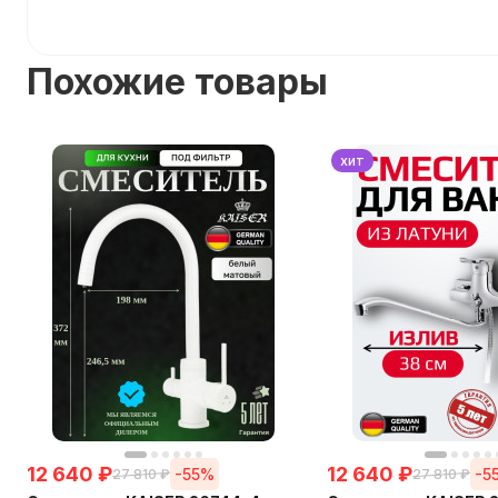
Похожие товары
хит
12 640
₽
12 640
₽
-55%
-5
27 810
₽
27 810
₽