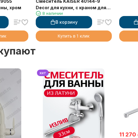
29055
Смеситель KAISER 40144-9
нны, хром
Decor для кухни, с краном для
В наличии
питьевой воды, черный
матовый
В корзину
клик
Купить в 1 клик
окупают
хит
11 270