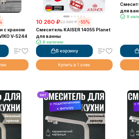
Смесите
для ва
В нал
10 260
₽
%
-55%
22 580
₽
и с краном
Смеситель KAISER 14055 Planet
VIKO V-5244
для ванны
В наличии
В корзину
клик
Купить в 1 клик
хит