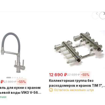
12 690
₽
-55%
27 920
₽
Коллекторная группа без
₽
-55%
27 880
₽
расходомеров и кранов TIM 1", 
ль для кухни с краном
Осталось несколько штук
хода, латунь
ьевой воды VIKO V-5608
ичии
м серым изливом Silver
) Ø35