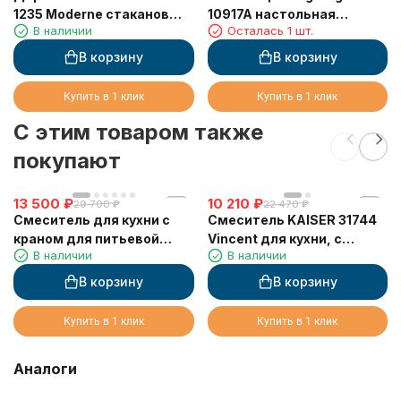
1235 Moderne стаканов
10917A настольная
В наличии
Осталась 1 шт.
двойной, латунь/стекло,
керамика круглая
Хром
В корзину
В корзину
Купить в 1 клик
Купить в 1 клик
C этим товаром также
покупают
13 500
₽
10 210
₽
29 700
₽
22 470
₽
Смеситель для кухни с
Смеситель KAISER 31744
краном для питьевой
Vincent для кухни, с
В наличии
В наличии
воды VIKO V-5607 с
краном для питьевой
черным гибким изливом
воды, хром
В корзину
В корзину
Gunmetal (латунь) Ø35
Купить в 1 клик
Купить в 1 клик
Аналоги