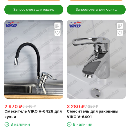
Запрос счета для юрлиц
Запрос счета для юрлиц
2 970
₽
3 280
₽
6 540
₽
7 220
₽
Смеситель VIKO V-6428 для
Смеситель для раковины
кухни
VIKO V-6401
В наличии
В наличии