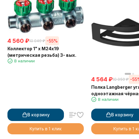
4 560
₽
-55%
10 040
₽
Коллектор 1" х М24х19
(метрическая резьба) 3- вых.
В наличии
4 564
₽
-55
10 050
₽
Полка Langberger у
одноэтажная чёрна
В наличии
78160-BPC
В корзину
В корзину
Купить в 1 клик
Купить в 1 