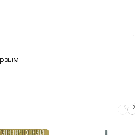
ервым.