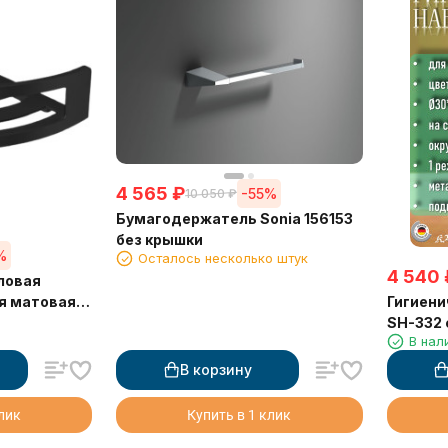
4 565
₽
-55%
10 050
₽
Бумагодержатель Sonia 156153
без крышки
%
Осталось несколько штук
4 540
гловая
Гигиени
я матовая
SH-332 
В нал
В корзину
клик
Купить в 1 клик