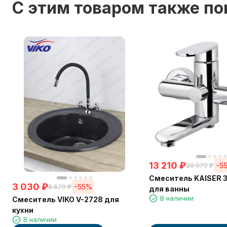
C этим товаром также п
13 210
₽
-5
29 070
₽
Смеситель KAISER 3
3 030
₽
-55%
6 670
₽
для ванны
В наличии
Смеситель VIKO V-2728 для
кухни
В наличии