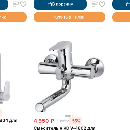
В корзину
клик
Купить в 1 клик
%
4804 для
4 950
₽
-55%
10 890
₽
Смеситель VIKO V-4802 для