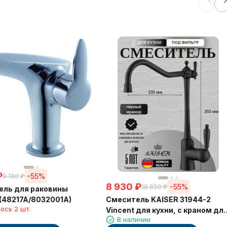
₽
-55%
9 160
₽
8 930
₽
-55%
19 650
₽
ель для раковины
Смеситель KAISER 31944-2
(48217A/8032001A)
ось 2 шт.
Vincent для кухни, с краном дл
В наличии
питьевой воды, черный мрамо