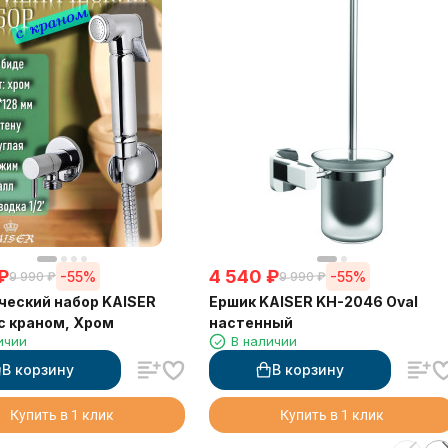
₽
4 540
₽
-55%
-55%
9 990
₽
9 990
₽
ческий набор KAISER
Ершик KAISER KH-2046 Oval
с краном, Хром
настенный
ичии
В наличии
В корзину
В корзину
Купить в 1 клик
Купить в 1 клик