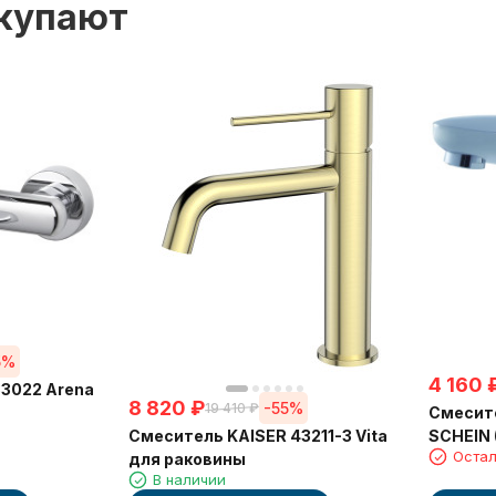
окупают
5%
4 160
3022 Arena
8 820
₽
-55%
19 410
₽
Смесит
Смеситель KAISER 43211-3 Vita
SCHEIN 
Остал
для раковины
В наличии