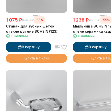
1 075
₽
1 238
₽
-55%
-55%
2 370
₽
2 730
₽
Стакан для зубных щеток
Мыльница SCHEIN 12
стекло к стене SCHEIN (123)
стене керамика кв
В наличии
В наличии
В корзину
В корзину
Купить в 1 клик
Купить в 1 