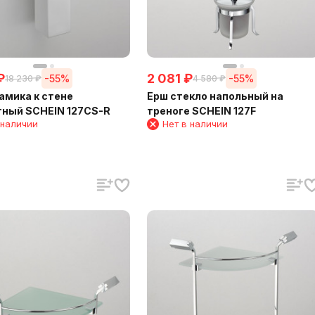
₽
2 081
₽
-55%
-55%
18 230
₽
4 580
₽
амика к стене
Ерш стекло напольный на
ный SCHEIN 127CS-R
треноге SCHEIN 127F
 наличии
Нет в наличии