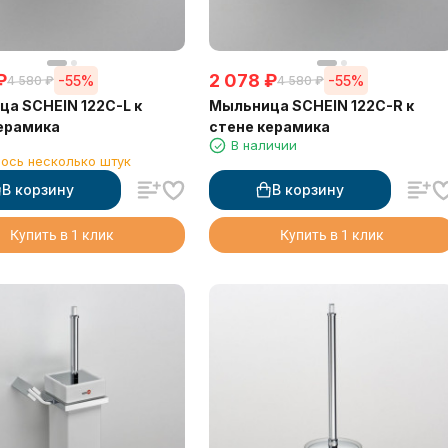
₽
2 078
₽
-55%
-55%
4 580
₽
4 580
₽
а SCHEIN 122C-L к
Мыльница SCHEIN 122C-R к
ерамика
стене керамика
1
В наличии
ось несколько штук
В корзину
В корзину
Купить в 1 клик
Купить в 1 клик