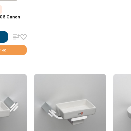
%
306 Canon
клик