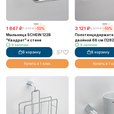
1 847
₽
3 121
₽
-55%
-55%
4 070
₽
6 870
₽
Мыльница SCHEIN 122B
Полотенцедержате
"Квадрат" к стене
двойной 66 см (1282
В наличии
В наличии
В корзину
В корзину
Купить в 1 клик
Купить в 1 