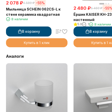
2 078
₽
-55%
4 580
₽
2 480
₽
-55
5 460
₽
Мыльница SCHEIN 062CS-L к
Ёршик KAISER KH-2
стене керамика квадратная
В наличии
настенный
5.0
1
В наличии
В корзину
В корзину
Купить в 1 клик
Купить в 1 
Аналоги