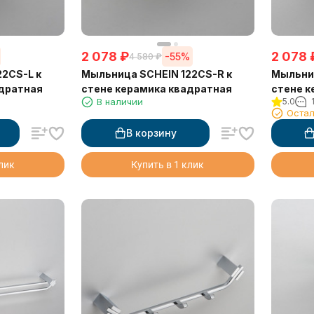
2 078
₽
2 078
-55%
4 580
₽
2CS-L к
Мыльница SCHEIN 122CS-R к
Мыльниц
адратная
стене керамика квадратная
стене к
В наличии
5.0
Остал
В корзину
клик
Купить в 1 клик