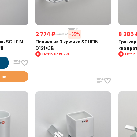
2 774
₽
8 285
-55%
6 110
₽
ль SCHEIN
Планка на 3 крючка SCHEIN
Ерш кер
1)
D121*3B
квадрат
Нет в наличии
Нет в
клик