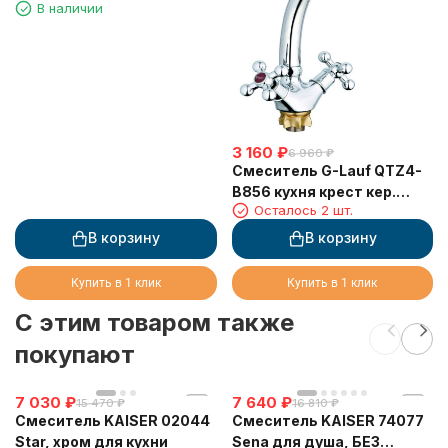
В наличии
3 160
₽
6 960
₽
Смеситель G-Lauf QTZ4-
B856 кухня крест кер.
Осталось 2 шт.
(литой) с гайкой Zn
В корзину
В корзину
Купить в 1 клик
Купить в 1 клик
C этим товаром также
покупают
7 030
₽
7 640
₽
15 470
₽
16 810
₽
Смеситель KAISER 02044
Смеситель KAISER 74077
Star, хром для кухни
Sena для душа, БЕЗ