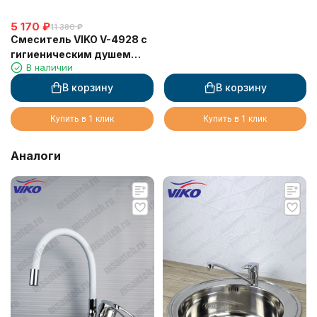
5 170
₽
11 380
₽
Смеситель VIKO V-4928 с
гигиеническим душем
В наличии
настенный Ø25 (латунь)
Black Matt
В корзину
В корзину
Купить в 1 клик
Купить в 1 клик
Аналоги