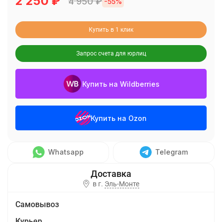
2 250
₽
4 950
₽
-55%
Купить в 1 клик
Запрос счета для юрлиц
Купить на Wildberries
Купить на Ozon
Whatsapp
Telegram
в г.
Эль-Монте
Самовывоз
Курьер