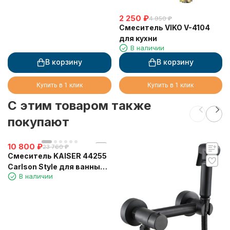
2 250
₽
4 950
₽
Смеситель VIKO V-4104
для кухни
В наличии
В корзину
В корзину
Купить в 1 клик
Купить в 1 клик
C этим товаром также
покупают
10 800
₽
23 760
₽
Смеситель KAISER 44255
Carlson Style для ванны
В наличии
(излив 7242)