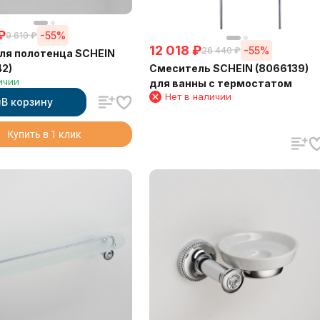
₽
-55%
9 610
₽
12 018
₽
-55%
26 440
₽
ля полотенца SCHEIN
Смеситель SCHEIN (8066139)
2)
ичии
для ванны с термостатом
Нет в наличии
В корзину
Купить в 1 клик