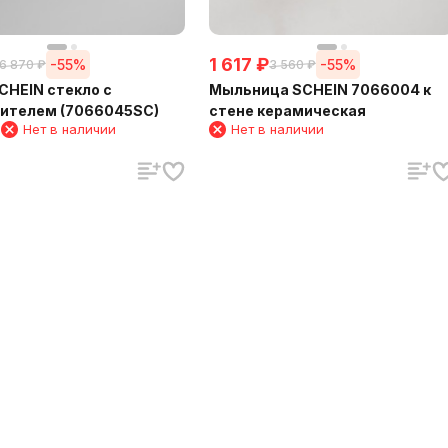
1 617
₽
-55%
-55%
6 870
₽
3 560
₽
CHEIN стекло с
Мыльница SCHEIN 7066004 к
чителем (7066045SC)
стене керамическая
1
Нет в наличии
Нет в наличии