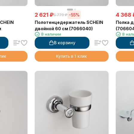
2 621
₽
4 368
-55%
5 770
₽
SCHEIN
Полотенцедержатель SCHEIN
Полка д
и
двойной 60 см (7066040)
(706604
В наличии
В нал
В корзину
клик
Купить в 1 клик