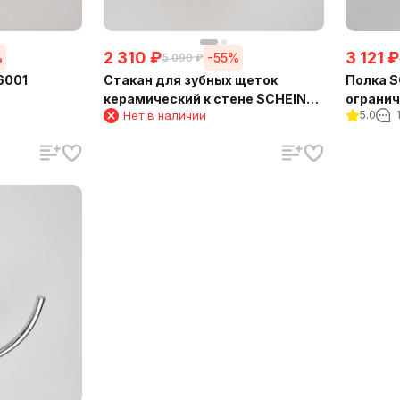
2 310
₽
3 121
₽
%
-55%
5 090
₽
6001
Стакан для зубных щеток
Полка S
керамический к стене SCHEIN
ограни
Нет в наличии
5.0
(7066011)