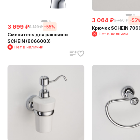
3 064
₽
-55
6 750
₽
3 699
₽
-55%
8 140
₽
Крючок SCHEIN 706
Нет в наличии
Смеситель для раковины
SCHEIN (8066003)
Нет в наличии