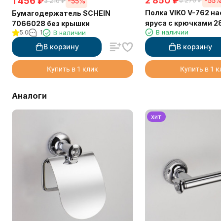
2 850
₽
1 456
₽
-55
6 270
₽
-55%
3 210
₽
Полка VIKO V-762 на
Бумагодержатель SCHEIN
яруса с крючками 
7066028 без крышки
В наличии
5.0
1
В наличии
(нержавейка) хром
В корзину
В корзину
Купить в 1 клик
Купить в 1 
Аналоги
хит