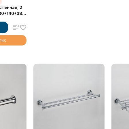
%
стенная, 2
280*140*380
клик