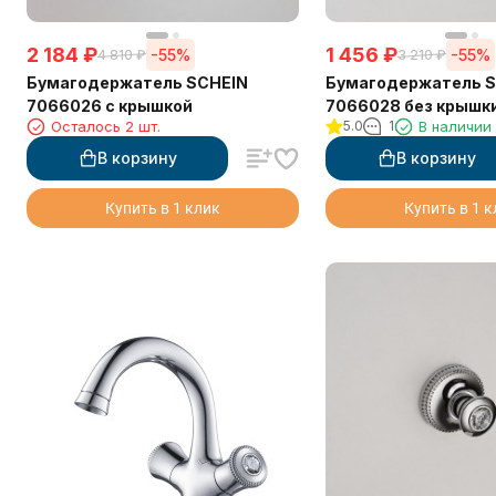
2 184
₽
1 456
₽
-55%
-55%
4 810
₽
3 210
₽
Бумагодержатель SCHEIN
Бумагодержатель 
7066026 с крышкой
7066028 без крышк
Осталось 2 шт.
5.0
1
В наличии
В корзину
В корзину
Купить в 1 клик
Купить в 1 