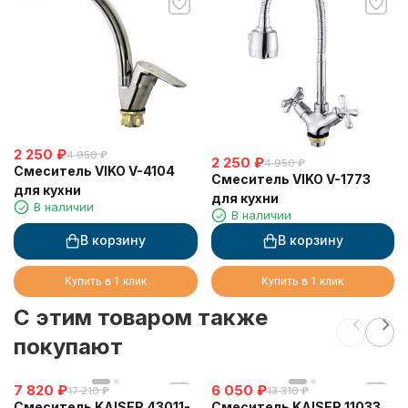
2 250
₽
4 950
₽
2 250
₽
4 950
₽
Смеситель VIKO V-4104
Смеситель VIKO V-1773
для кухни
для кухни
В наличии
В наличии
В корзину
В корзину
Купить в 1 клик
Купить в 1 клик
C этим товаром также
покупают
7 820
₽
6 050
₽
17 210
₽
13 310
₽
Смеситель KAISER 43011-
Смеситель KAISER 11033