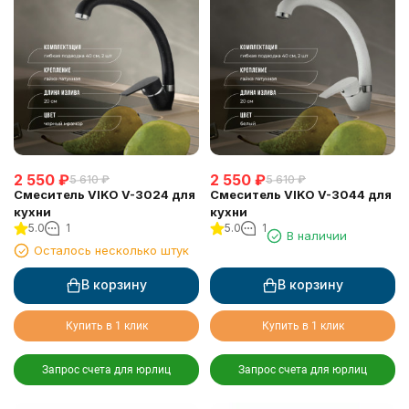
2 550
₽
2 550
₽
5 610
₽
5 610
₽
Смеситель VIKO V-3024 для
Смеситель VIKO V-3044 для
кухни
кухни
5.0
1
5.0
1
В наличии
Осталось несколько штук
В корзину
В корзину
Купить в 1 клик
Купить в 1 клик
Запрос счета для юрлиц
Запрос счета для юрлиц