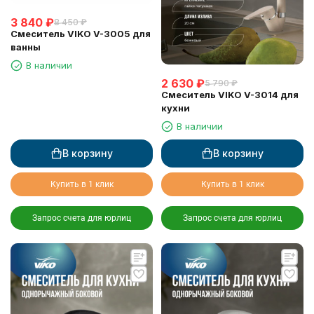
3 840
₽
8 450
₽
Смеситель VIKO V-3005 для
ванны
В наличии
2 630
₽
5 790
₽
Смеситель VIKO V-3014 для
кухни
В наличии
В корзину
В корзину
Купить в 1 клик
Купить в 1 клик
Запрос счета для юрлиц
Запрос счета для юрлиц