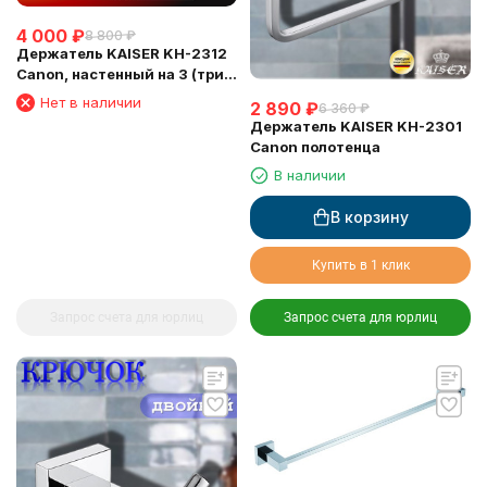
4 000
₽
8 800
₽
Держатель KAISER KH-2312
Canon, настенный на 3 (три)
освежителя воздуха
Нет в наличии
2 890
₽
6 360
₽
Держатель KAISER KH-2301
Canon полотенца
В наличии
В корзину
Купить в 1 клик
Запрос счета для юрлиц
Запрос счета для юрлиц