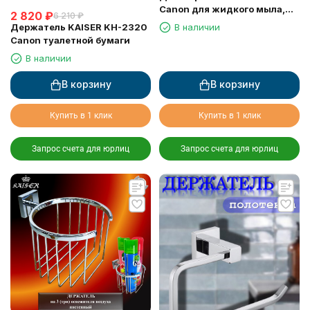
Canon для жидкого мыла,
2 820
₽
6 210
₽
настенный
Держатель KAISER KH-2320
В наличии
Canon туалетной бумаги
В наличии
В корзину
В корзину
Купить в 1 клик
Купить в 1 клик
Запрос счета для юрлиц
Запрос счета для юрлиц