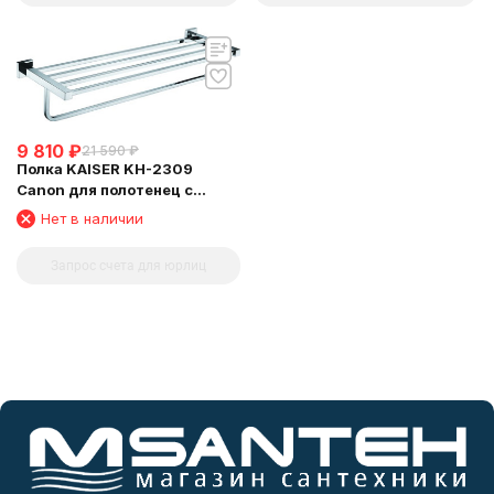
9 810
₽
21 590
₽
Полка KAISER KH-2309
Canon для полотенец с
держателем
Нет в наличии
Запрос счета для юрлиц