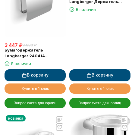
Langberger Держатель
аксессуаров и полотенца 80
В наличии
см 24004C
3 447
₽
7 590
₽
Бумагодержатель
Langberger 24041A
туалетной бумаги с
В наличии
крышкой
В корзину
В корзину
Купить в 1 клик
Купить в 1 клик
Запрос счета для юрлиц
Запрос счета для юрлиц
новинка