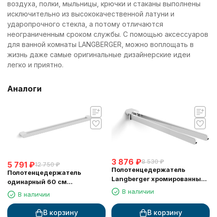
воздуха, полки, мыльницы, крючки и стаканы выполнены
исключительно из высококачественной латуни и
ударопрочного стекла, а потому отличаются
неограниченным сроком службы. С помощью аксессуаров
для ванной комнаты LANGBERGER, можно воплощать в
жизнь даже самые оригинальные дизайнерские идеи
легко и приятно.
Аналоги
3 876
₽
8 530
₽
5 791
₽
12 750
₽
Полотенцедержатель
Полотенцедержатель
Langberger хромированный
одинарный 60 см
к стене поворотный двойной
LANGBERGER D24001B
В наличии
В наличии
24008A
В корзину
В корзину