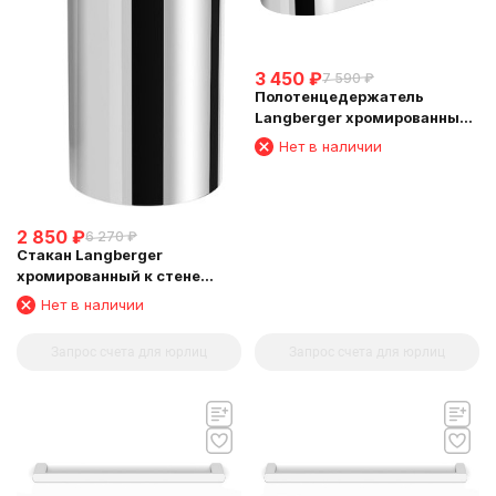
3 450
₽
7 590
₽
Полотенцедержатель
Langberger хромированный
к стене "полуовал" 24038A
Нет в наличии
2 850
₽
6 270
₽
Стакан Langberger
хромированный к стене
круглый 24011B
Нет в наличии
Запрос счета для юрлиц
Запрос счета для юрлиц