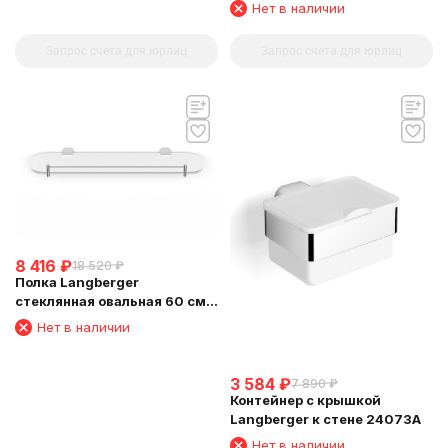
24051H
Нет в наличии
Запрос счета для юрлиц
Запрос счета для юрлиц
8 416
₽
18 520
₽
Полка Langberger
стеклянная овальная 60 см
24051C
Нет в наличии
3 584
₽
7 890
₽
Контейнер с крышкой
Langberger к стене 24073A
Нет в наличии