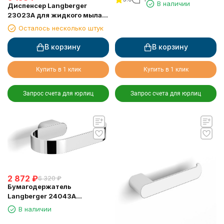
В наличии
Диспенсер Langberger
23023A для жидкого мыла
стеклянный настольный
Осталось несколько штук
круглый
В корзину
В корзину
Купить в 1 клик
Купить в 1 клик
Запрос счета для юрлиц
Запрос счета для юрлиц
2 872
₽
6 320
₽
Бумагодержатель
Langberger 24043A
туалетной бумаги без
В наличии
крышки квадратный