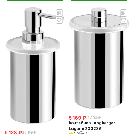
5 169
₽
11 380
₽
Контейнер Langberger
Lugano 23028A
9 138
₽
20 110
₽
5.0
1