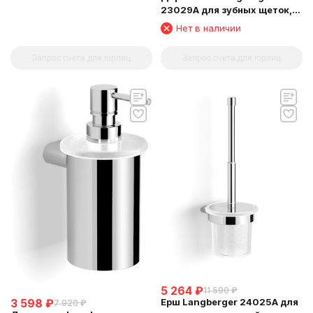
23029A для зубных щеток,
стеклянный стакан,
Нет в наличии
настольный
Запрос счета для юрлиц
Запрос счета для юрлиц
5 264
₽
11 590
₽
3 598
₽
Ерш Langberger 24025A для
7 920
₽