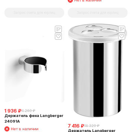
Запрос счета для юрлиц
Запрос счета для юрлиц
1 936
₽
4 260
₽
Держатель фена Langberger
24091A
7 416
₽
16 320
₽
Нет в наличии
Держатель Langberger