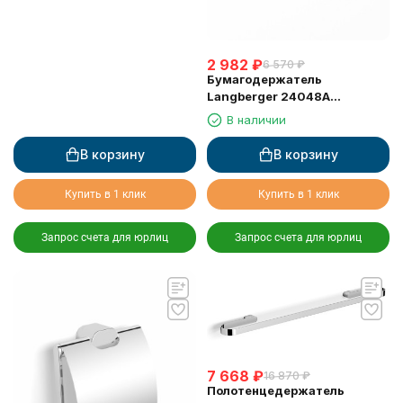
2 982
₽
6 570
₽
Бумагодержатель
Langberger 24048A
туалетной бумаги без
В наличии
крышки квадратный
В корзину
В корзину
Купить в 1 клик
Купить в 1 клик
Запрос счета для юрлиц
Запрос счета для юрлиц
7 668
₽
16 870
₽
Полотенцедержатель