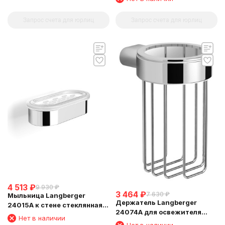
Запрос счета для юрлиц
Запрос счета для юрлиц
4 513
₽
9 930
₽
3 464
₽
7 630
₽
Мыльница Langberger
Держатель Langberger
24015A к стене стеклянная
24074A для освежителя
овальная
Нет в наличии
воздуха
Нет в наличии