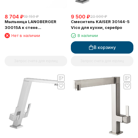
8 704
₽
9 500
₽
19 150
₽
20 900
₽
Мыльница LANGBERGER
Смеситель KAISER 30144-5
30015A к стене
Vico для кухни, серебро
хромированная (L&C)
Нет в наличии
В наличии
В корзину
Запрос счета для юрлиц
Запрос счета для юрлиц