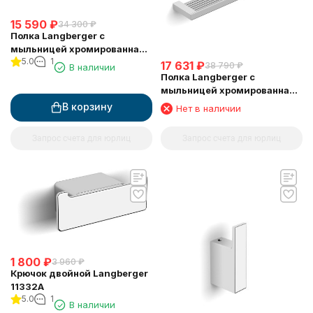
15 590
₽
34 300
₽
Полка Langberger с
мыльницей хромированная
5.0
1
универсальная к стене 52 см
17 631
₽
38 790
₽
В наличии
31060C
Полка Langberger с
мыльницей хромированная
универсальная к стене 52 см
В корзину
Нет в наличии
(решетка+решетка) 31060E
Запрос счета для юрлиц
Запрос счета для юрлиц
1 800
₽
3 960
₽
Крючок двойной Langberger
11332A
5.0
1
В наличии