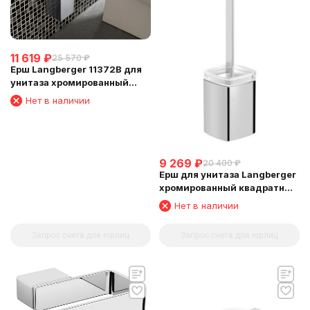
11 619
₽
25 570
₽
Ерш Langberger 11372B для
унитаза хромированный
квадратный к стене
Нет в наличии
9 269
₽
20 400
₽
Ерш для унитаза Langberger
хромированный квадратный
напольный малый 11327A
Нет в наличии
Запрос счета для юрлиц
Запрос счета для юрлиц