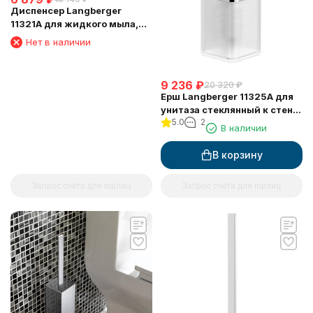
Диспенсер Langberger
11321A для жидкого мыла,
стеклянный, к стене
Нет в наличии
квадратный
9 236
₽
20 320
₽
Ерш Langberger 11325A для
унитаза стеклянный к стене
5.0
2
квадратный
В наличии
В корзину
Запрос счета для юрлиц
Запрос счета для юрлиц