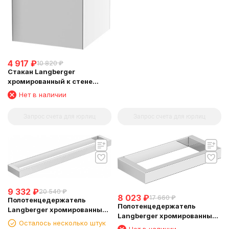
4 917
₽
10 820
₽
Стакан Langberger
хромированный к стене
квадратный 30011A
Нет в наличии
Запрос счета для юрлиц
Запрос счета для юрлиц
9 332
₽
20 540
₽
8 023
₽
17 660
₽
Полотенцедержатель
Полотенцедержатель
Langberger хромированный
Langberger хромированный
к стене одинарный 45 см
Осталось несколько штук
к стене одинарный 22 см
30001D