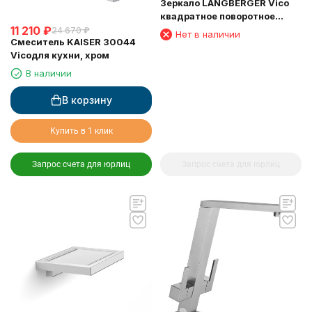
Зеркало LANGBERGER Vico
квадратное поворотное
11 210
₽
косметическое 5 кратное
24 670
₽
Нет в наличии
Смеситель KAISER 30044
увеличение (75485)
Vicoдля кухни, хром
В наличии
В корзину
Купить в 1 клик
Запрос счета для юрлиц
Запрос счета для юрлиц