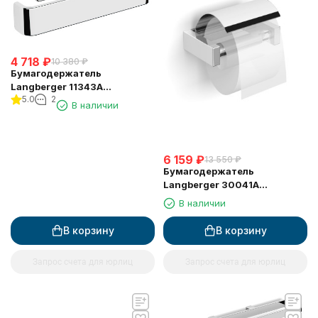
4 718
₽
10 380
₽
Бумагодержатель
Langberger 11343A
5.0
2
туалетной бумаги без
В наличии
крышки квадратный
6 159
₽
13 550
₽
Бумагодержатель
Langberger 30041A
туалетной бумаги с
В наличии
крышкой
В корзину
В корзину
Запрос счета для юрлиц
Запрос счета для юрлиц