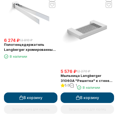
6 274
₽
13 810
₽
Полотенцедержатель
Langberger хромированный
к стене двойной поворотный
В наличии
11308A
5 576
₽
12 270
₽
Мыльница Langberger
31060A "Решетка" к стене
5.0
1
хромированная
В наличии
В корзину
В корзину
Запрос счета для юрлиц
Запрос счета для юрлиц