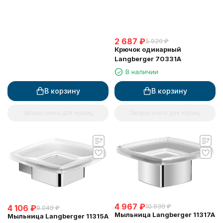
2 687
₽
5 920
₽
Крючок одинарный
Langberger 70331A
В наличии
В корзину
В корзину
Запрос счета для юрлиц
Запрос счета для юрлиц
4 967
₽
10 930
₽
4 106
₽
9 040
₽
Мыльница Langberger 11317A
Мыльница Langberger 11315A