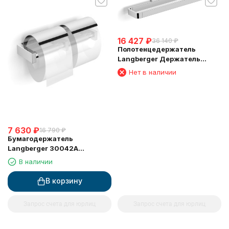
16 427
₽
36 140
₽
Полотенцедержатель
Langberger Держатель
аксессуаров и полотенца 45
Нет в наличии
см 11304D
7 630
₽
16 790
₽
Бумагодержатель
Langberger 30042A
туалетной бумаги с
В наличии
крышкой двойной
В корзину
Запрос счета для юрлиц
Запрос счета для юрлиц