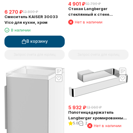
4 901
₽
10 790
₽
Стакан Langberger
6 270
₽
13 800
₽
стеклянный к стене
Смеситель KAISER 30033
квадратный 11311A
Нет в наличии
Vico для кухни, хром
В наличии
В корзину
Запрос счета для юрлиц
Запрос счета для юрлиц
5 932
₽
13 060
₽
Полотенцедержатель
Langberger хромированный
5.0
2
к стене "полуовал" 11338A
Нет в наличии