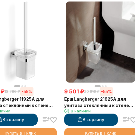
₽
9 501
₽
-55%
-55%
18 780
₽
20 910
₽
ngberger 11925A для
Ерш Langberger 21825A для
а стеклянный к стене
унитаза стеклянный к стене
личии
В наличии
атный
квадратный
В корзину
В корзину
Купить в 1 клик
Купить в 1 клик