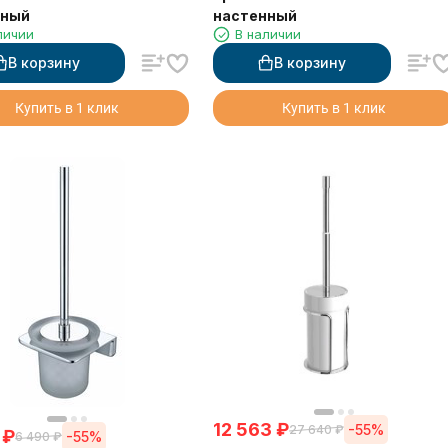
нный
настенный
личии
В наличии
В корзину
В корзину
Купить в 1 клик
Купить в 1 клик
12 563
₽
-55%
27 640
₽
₽
-55%
6 490
₽