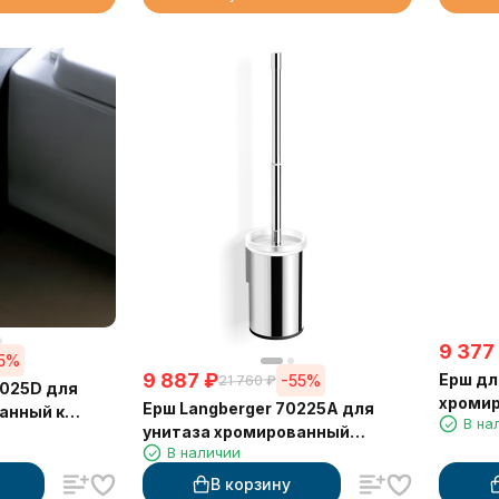
9 377
5%
9 887
₽
Ерш дл
-55%
21 760
₽
8025D для
хроми
Ерш Langberger 70225A для
анный к
В на
23027
унитаза хромированный
В наличии
квадратный к стене
В корзину