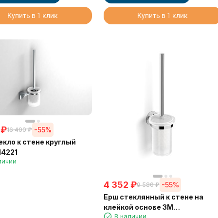
Купить в 1 клик
Купить в 1 клик
₽
-55%
16 400
₽
екло к стене круглый
14221
личии
4 352
₽
-55%
9 580
₽
Ерш стеклянный к стене на
клейкой основе 3М
В наличии
LANGBERGER 30825A