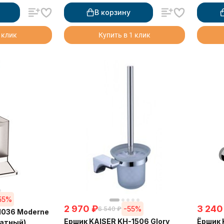
В корзину
 клик
Купить в 1 клик
55%
2 970
₽
3 240
-55%
6 540
₽
1036 Moderne
Ершик KAISER KH-1506 Glory
Ёршик 
атный)