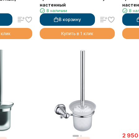
настенный
насте
В наличии
В на
В корзину
 клик
Купить в 1 клик
2 950