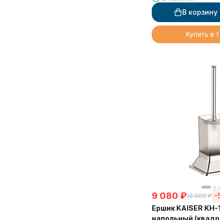
В корзину
Купить в 1
9 080
₽
-
19 980
₽
Ершик KAISER KH-
напольный (квадр