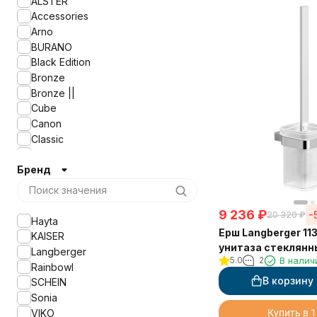
ALSTER
Accessories
Arno
BURANO
Black Edition
Bronze
Bronze ||
Cube
Canon
Classic
ELETECH
Бренд
ELITE
FORA
Franco
9 236
₽
-
20 320
₽
GABRIEL ANTIC BRASS
Hayta
GABRIEL ANTIC BRONZE
Ерш Langberger 11
KAISER
GABRIEL ANTIC GOLD
унитаза стеклянн
Langberger
5.0
2
В налич
Gerade
квадратный
Rainbowl
Glory
В корзину
SCHEIN
HOME
Sonia
KAHLO
VIKO
Купить в 1