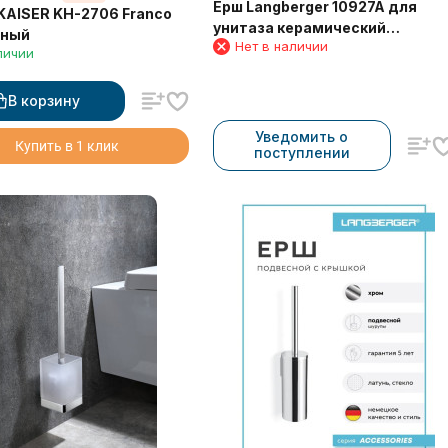
Ерш Langberger 10927A для
KAISER KH-2706 Franco
унитаза керамический
нный
Нет в наличии
напольный круглый
личии
В корзину
Уведомить о
Купить в 1 клик
поступлении