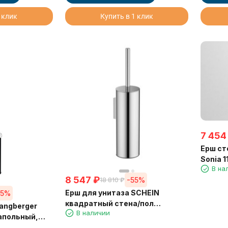
 клик
Купить в 1 клик
7 454
Ерш ст
Sonia 1
В на
8 547
₽
-55%
18 810
₽
Ерш для унитаза SCHEIN
55%
квадратный стена/пол
angberger
В наличии
хромированный (9364CH)
апольный,
7A