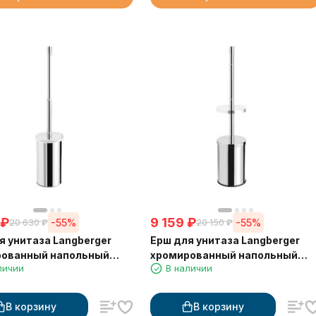
₽
9 159
₽
-55%
-55%
20 630
₽
20 150
₽
я унитаза Langberger
Ерш для унитаза Langberger
рованный напольный
хромированный напольный
личии
В наличии
B
малый 70171
В корзину
В корзину