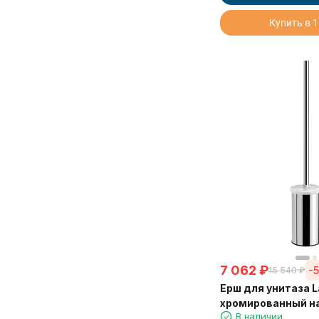
Vita
Купить в 1
Watteau
Аксессуары
7 062
₽
-
15 540
₽
Ерш для унитаза L
хромированный н
В наличии
палка 56 см 2302