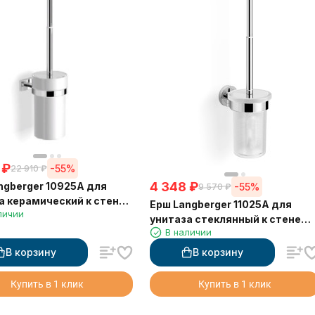
₽
-55%
22 910
₽
4 348
₽
ngberger 10925A для
-55%
9 570
₽
а керамический к стене
Ерш Langberger 11025A для
личии
й
унитаза стеклянный к стене
В наличии
круглый
В корзину
В корзину
Купить в 1 клик
Купить в 1 клик