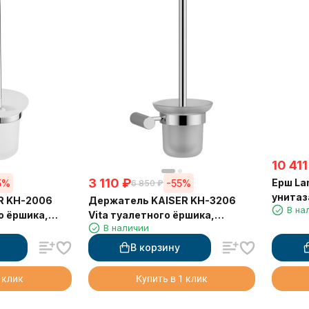
10 411
3 110
₽
Ерш La
5%
-55%
6 850
₽
унитаз
R KH-2006
Держатель KAISER KH-3206
В на
круглы
о ёршика,
Vita туалетного ёршика,
В наличии
настенный
В корзину
 клик
Купить в 1 клик