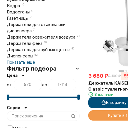
Ведра
10
Водосгоны
4
Газетницы
7
Держатели для стакана или
диспенсера
7
Держатели освежителя воздуха
21
Держатели фена
19
Держатель для зубных щеток
42
Диспенсеры
82
Показать ещё
Фильтр подбора
Цена
3 680
₽
-5
8 100
₽
Держатель KAISE
от
до
Classic туалетног
В наличии
настенный
В корзину
Серии
Купить в 1