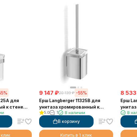
9 147
₽
8 533
55%
-55%
20 130
₽
325A для
Ерш Langberger 11325B для
Ерш La
ый к стене
унитаза хромированный к
унитаз
ии
5.0
1
В наличии
В на
стене квадратный с крышкой
квадр
В корзину
 клик
Купить в 1 клик