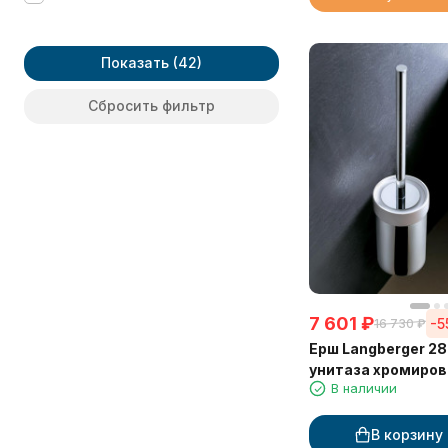
KLIMT
Konus
LEDRO
Показать
LONG
Luce
Сбросить фильтр
Lugano
MOLVENO
Moderne
OTEL
Oval
QUICK
Rembrandt
S-2
S6 black
S CUBE
7 601
₽
-5
16 730
₽
SWING
Ерш Langberger 2
Saine Chrome
унитаза хромиров
Saine Gold
В наличии
стене
TECNO
Vera
В корзину
Vico