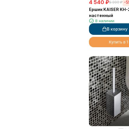
4 540
₽
-5
9 990
₽
Ершик KAISER KH-
настенный
В наличии
В корзину
Купить в 1