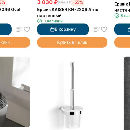
3 030
₽
5%
-55%
6 670
₽
Ершик 
2046 Oval
Ершик KAISER KH-2206 Arno
насте
настенный
В на
В наличии
В корзину
 клик
Купить в 1 клик