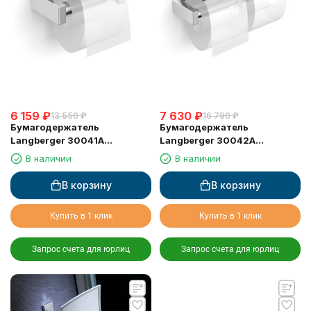
6 159
₽
7 630
₽
13 550
₽
16 790
₽
Бумагодержатель
Бумагодержатель
Langberger 30041A
Langberger 30042A
туалетной бумаги с
туалетной бумаги с
В наличии
В наличии
крышкой
крышкой двойной
В корзину
В корзину
Купить в 1 клик
Купить в 1 клик
Запрос счета для юрлиц
Запрос счета для юрлиц