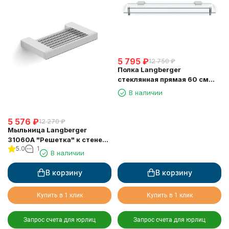
5 795
₽
12 750
₽
Полка Langberger
стеклянная прямая 60 см
11351E
В наличии
5 576
₽
12 270
₽
Мыльница Langberger
31060A "Решетка" к стене
5.0
1
хромированная
В наличии
В корзину
В корзину
Купить в 1 клик
Купить в 1 клик
Запрос счета для юрлиц
Запрос счета для юрлиц