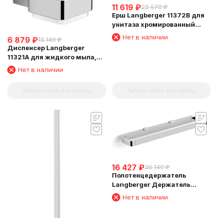
11 619
₽
25 570
₽
Ерш Langberger 11372B для
унитаза хромированный
квадратный к стене
Нет в наличии
6 879
₽
15 140
₽
Диспенсер Langberger
11321A для жидкого мыла,
стеклянный, к стене
Нет в наличии
квадратный
Запрос счета для юрлиц
Запрос счета для юрлиц
16 427
₽
36 140
₽
Полотенцедержатель
Langberger Держатель
аксессуаров и полотенца 45
Нет в наличии
см 11304D