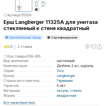
Артикул:
11325A
Ерш Langberger 11325A для унитаза
стеклянный к стене квадратный
Оригинальный товар
Сертифицирован
5.0
2 отзыва
Код товара:
558-465
Вид крепления
настенный
Комплектация
Дюбель 2 шт, шурупы
Серии
Vico
Бренд
Langberger
Страна-изготовитель
Германия
Гарантия
5 лет
Материал
латунь
,
стекло
Форма
квадратная
Все характеристики