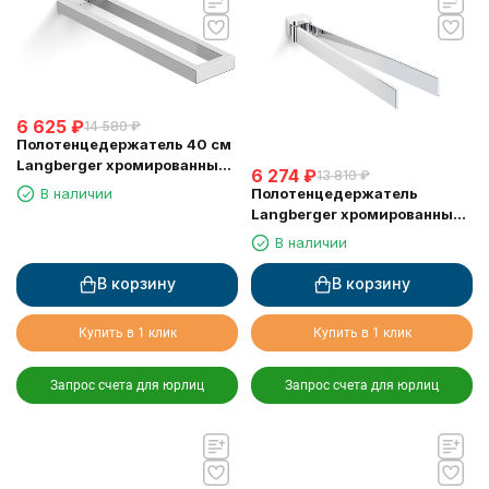
6 625
₽
14 580
₽
Полотенцедержатель 40 см
Langberger хромированный
6 274
₽
13 810
₽
к стене двойной 30008A
Полотенцедержатель
В наличии
Langberger хромированный
к стене двойной поворотный
В наличии
11308A
В корзину
В корзину
Купить в 1 клик
Купить в 1 клик
Запрос счета для юрлиц
Запрос счета для юрлиц