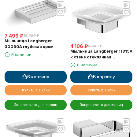
7 499
₽
16 500
₽
Мыльница Langberger
4 106
₽
9 040
₽
30060A глубокая хром
Мыльница Langberger 11315A
В наличии
к стене стеклянная
квадратная
В наличии
В корзину
В корзину
Купить в 1 клик
Купить в 1 клик
Запрос счета для юрлиц
Запрос счета для юрлиц