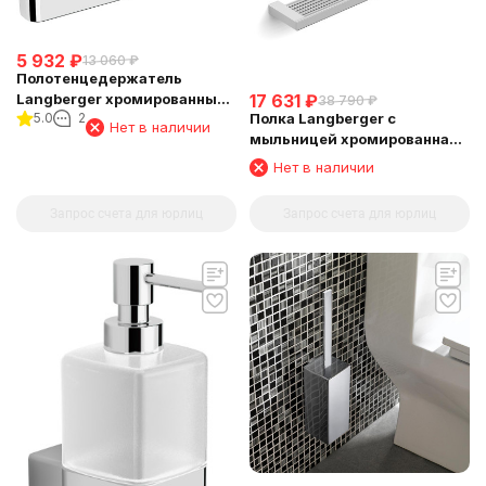
5 932
₽
13 060
₽
Полотенцедержатель
Langberger хромированный
17 631
₽
38 790
₽
5.0
2
Полка Langberger с
к стене "полуовал" 11338A
Нет в наличии
мыльницей хромированная
универсальная к стене 52 см
Нет в наличии
(решетка+решетка) 31060E
Запрос счета для юрлиц
Запрос счета для юрлиц