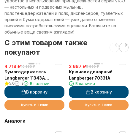
удобство в использовании принадлежностей серии VICO
— настольных и подвесных мыльниц,
полотенцедержателей и полк, диспенсеров, туалетных
ершей и бумагодержателей — уже давно отмечены
высокими потребительскими оценками. Взгляните на
обычные вещи свежим взглядом!
C этим товаром также
покупают
4 718
₽
2 687
₽
10 380
₽
5 920
₽
Бумагодержатель
Крючок одинарный
Langberger 11343A
Langberger 70331A
5.0
2
В наличии
В наличии
туалетной бумаги без
крышки квадратный
В корзину
В корзину
Купить в 1 клик
Купить в 1 клик
Аналоги