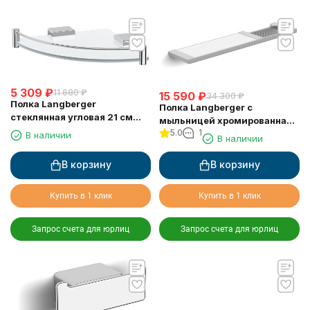
5 309
₽
11 680
₽
15 590
₽
34 300
₽
Полка Langberger
Полка Langberger с
стеклянная угловая 21 см
мыльницей хромированная
11351F
5.0
1
универсальная к стене 52 см
В наличии
В наличии
31060C
В корзину
В корзину
Купить в 1 клик
Купить в 1 клик
Запрос счета для юрлиц
Запрос счета для юрлиц