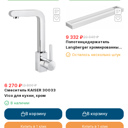
9 332
₽
20 540
₽
Полотенцедержатель
Langberger хромированный
к стене одинарный 45 см
Осталось несколько штук
30001D
6 270
₽
13 800
₽
Смеситель KAISER 30033
Vico для кухни, хром
В наличии
В корзину
В корзину
Купить в 1 клик
Купить в 1 клик