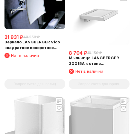
21 931
₽
48 250
₽
Зеркало LANGBERGER Vico
квадратное поворотное
8 704
₽
19 150
₽
косметическое 5 кратное
Нет в наличии
Мыльница LANGBERGER
увеличение (75485)
30015A к стене
хромированная (L&C)
Нет в наличии
Запрос счета для юрлиц
Запрос счета для юрлиц