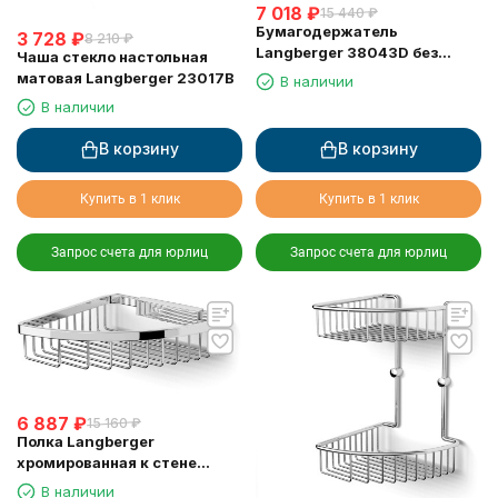
7 018
₽
15 440
₽
Бумагодержатель
3 728
₽
8 210
₽
Langberger 38043D без
Чаша стекло настольная
крышки хром с полкой с
матовая Langberger 23017B
В наличии
резиновым покрытием anti-
В наличии
slip
В корзину
В корзину
Купить в 1 клик
Купить в 1 клик
Запрос счета для юрлиц
Запрос счета для юрлиц
6 887
₽
15 160
₽
Полка Langberger
хромированная к стене
одноэтажная 72560
В наличии