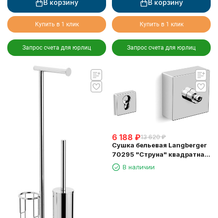
В корзину
В корзину
Купить в 1 клик
Купить в 1 клик
Запрос счета для юрлиц
Запрос счета для юрлиц
6 188
₽
13 620
₽
Сушка бельевая Langberger
70295 "Струна" квадратная
длина 2,5м.
В наличии