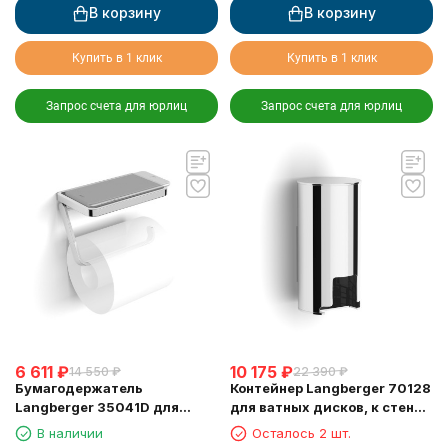
В корзину
В корзину
Купить в 1 клик
Купить в 1 клик
Запрос счета для юрлиц
Запрос счета для юрлиц
6 611
₽
10 175
₽
14 550
₽
22 390
₽
Бумагодержатель
Контейнер Langberger 70128
Langberger 35041D для
для ватных дисков, к стене,
туалетной бумаги с
хром
В наличии
Осталось 2 шт.
прорезиненной полкой хром