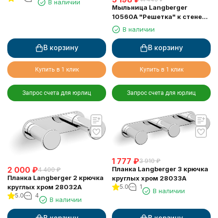
В наличии
Мыльница Langberger
10560A "Решетка" к стене
двойная хромированная
В наличии
В корзину
В корзину
Купить в 1 клик
Купить в 1 клик
Запрос счета для юрлиц
Запрос счета для юрлиц
1 777
₽
3 910
₽
2 000
₽
Планка Langberger 3 крючка
4 400
₽
Планка Langberger 2 крючка
круглых хром 28033A
круглых хром 28032A
5.0
1
В наличии
5.0
4
В наличии
В корзину
В корзину