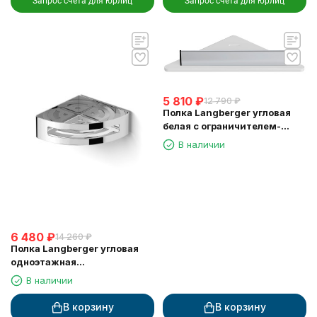
Запрос счета для юрлиц
Запрос счета для юрлиц
5 810
₽
12 790
₽
Полка Langberger угловая
белая с ограничителем-
скребок 73451-WH
В наличии
6 480
₽
14 260
₽
Полка Langberger угловая
одноэтажная
хромированная 75260
В наличии
В корзину
В корзину