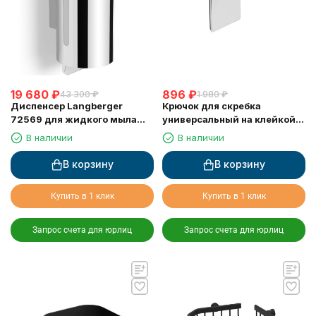
19 680
₽
896
₽
43 300
₽
1 980
₽
Диспенсер Langberger
Крючок для скребка
72569 для жидкого мыла
универсальный на клейкой
хромированный к стене
основе LANGBERGER 75183-
В наличии
В наличии
круглый 300 мл
10-00
В корзину
В корзину
Купить в 1 клик
Купить в 1 клик
Запрос счета для юрлиц
Запрос счета для юрлиц