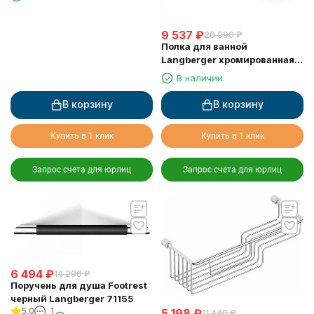
9 537
₽
20 990
₽
Полка для ванной
Langberger хромированная к
стене 2-х этажная 10860I
В наличии
В корзину
В корзину
Купить в 1 клик
Купить в 1 клик
Запрос счета для юрлиц
Запрос счета для юрлиц
6 494
₽
14 290
₽
Поручень для душа Footrest
черный Langberger 71155
5.0
1
5 198
₽
11 440
₽