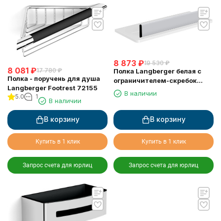
8 873
₽
19 530
₽
8 081
₽
17 780
₽
Полка Langberger белая с
Полка - поручень для душа
ограничителем-скребок
Langberger Footrest 72155
73351-WH
В наличии
5.0
1
В наличии
В корзину
В корзину
Купить в 1 клик
Купить в 1 клик
Запрос счета для юрлиц
Запрос счета для юрлиц