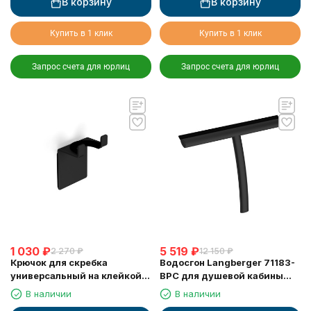
В корзину
В корзину
Купить в 1 клик
Купить в 1 клик
Запрос счета для юрлиц
Запрос счета для юрлиц
1 030
₽
5 519
₽
2 270
₽
12 150
₽
Крючок для скребка
Водосгон Langberger 71183-
универсальный на клейкой
BPC для душевой кабины
основе LANGBERGER 75183-
черный
В наличии
В наличии
10-00-BPC черный