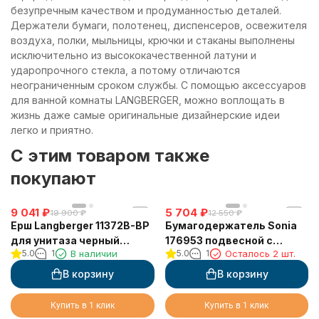
безупречным качеством и продуманностью деталей.
Держатели бумаги, полотенец, диспенсеров, освежителя
воздуха, полки, мыльницы, крючки и стаканы выполнены
исключительно из высококачественной латуни и
ударопрочного стекла, а потому отличаются
неограниченным сроком службы. С помощью аксессуаров
для ванной комнаты LANGBERGER, можно воплощать в
жизнь даже самые оригинальные дизайнерские идеи
легко и приятно.
C этим товаром также
покупают
9 041
₽
5 704
₽
19 900
₽
12 550
₽
Ерш Langberger 11372B-BP
Бумагодержатель Sonia
для унитаза черный
176953 подвесной с
5.0
1
В наличии
5.0
1
Осталось 2 шт.
квадратный к стене
полочкой черный
(колба пластиковая)
матовый
В корзину
В корзину
Купить в 1 клик
Купить в 1 клик