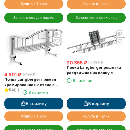
Купить в 1 клик
Купить в 1 клик
Запрос счета для юрлиц
Запрос счета для юрлиц
20 355
₽
44 790
₽
Полка Langberger решетка
раздвижная на ванну с
4 601
₽
10 130
₽
резиновыми протекторами
Полка Langberger прямая
В наличии
79260
хромированная к стене с
5.0
1
двумя крючками
В наличии
одноэтажная 10860M
В корзину
В корзину
Купить в 1 клик
Купить в 1 клик