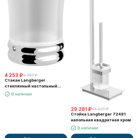
4 253
₽
9 360
₽
Стакан Langberger
стеклянный настольный
круглый "Swarovski" 22213A
В наличии
29 281
₽
64 420
₽
Стойка Langberger 72481
напольная квадратная хром
В наличии