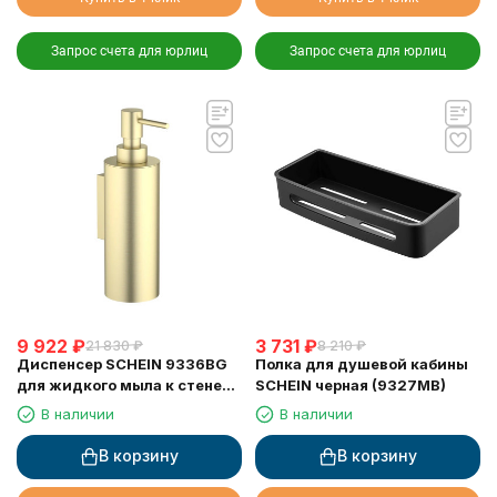
Запрос счета для юрлиц
Запрос счета для юрлиц
9 922
₽
3 731
₽
21 830
₽
8 210
₽
Диспенсер SCHEIN 9336BG
Полка для душевой кабины
для жидкого мыла к стене
SCHEIN черная (9327MB)
матовое золото
В наличии
В наличии
В корзину
В корзину