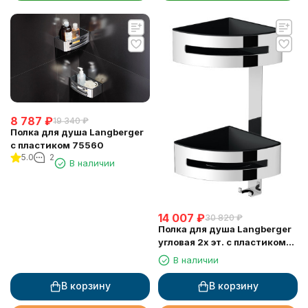
8 787
₽
19 340
₽
Полка для душа Langberger
с пластиком 75560
5.0
2
В наличии
14 007
₽
30 820
₽
Полка для душа Langberger
угловая 2х эт. с пластиком
75862
В наличии
В корзину
В корзину