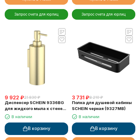
Запрос счета для юрлиц
Запрос счета для юрлиц
9 922
₽
3 731
₽
21 830
₽
8 210
₽
Диспенсер SCHEIN 9336BG
Полка для душевой кабины
для жидкого мыла к стене
SCHEIN черная (9327MB)
матовое золото
В наличии
В наличии
В корзину
В корзину