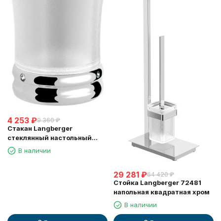
4 253
₽
9 360
₽
Стакан Langberger
стеклянный настольный
круглый "Swarovski" 22213A
В наличии
29 281
₽
64 420
₽
Стойка Langberger 72481
напольная квадратная хром
В наличии