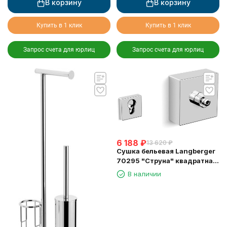
В корзину
В корзину
Купить в 1 клик
Купить в 1 клик
Запрос счета для юрлиц
Запрос счета для юрлиц
6 188
₽
13 620
₽
Сушка бельевая Langberger
70295 "Струна" квадратная
длина 2,5м.
В наличии