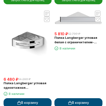
Запрос счета для юрлиц
Запрос счета для юрлиц
5 810
₽
12 790
₽
Полка Langberger угловая
белая с ограничителем-
скребок 73451-WH
В наличии
6 480
₽
14 260
₽
Полка Langberger угловая
одноэтажная
хромированная 75260
В наличии
В корзину
В корзину