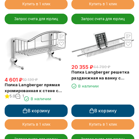
Купить в 1 клик
Купить в 1 клик
Запрос счета для юрлиц
Запрос счета для юрлиц
20 355
₽
44 790
₽
Полка Langberger решетка
раздвижная на ванну с
4 601
₽
10 130
₽
резиновыми протекторами
Полка Langberger прямая
В наличии
79260
хромированная к стене с
5.0
1
двумя крючками
В наличии
одноэтажная 10860M
В корзину
В корзину
Купить в 1 клик
Купить в 1 клик