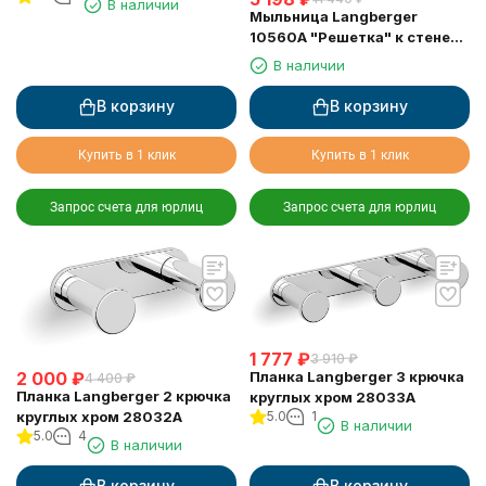
В наличии
Мыльница Langberger
10560A "Решетка" к стене
двойная хромированная
В наличии
В корзину
В корзину
Купить в 1 клик
Купить в 1 клик
Запрос счета для юрлиц
Запрос счета для юрлиц
1 777
₽
3 910
₽
2 000
₽
Планка Langberger 3 крючка
4 400
₽
Планка Langberger 2 крючка
круглых хром 28033A
круглых хром 28032A
5.0
1
В наличии
5.0
4
В наличии
В корзину
В корзину