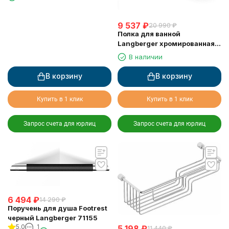
9 537
₽
20 990
₽
Полка для ванной
Langberger хромированная к
стене 2-х этажная 10860I
В наличии
В корзину
В корзину
Купить в 1 клик
Купить в 1 клик
Запрос счета для юрлиц
Запрос счета для юрлиц
6 494
₽
14 290
₽
Поручень для душа Footrest
черный Langberger 71155
5.0
1
5 198
₽
11 440
₽