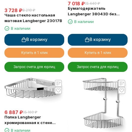
7 018
₽
15 440
₽
Бумагодержатель
3 728
₽
8 210
₽
Langberger 38043D без
Чаша стекло настольная
крышки хром с полкой с
матовая Langberger 23017B
В наличии
резиновым покрытием anti-
В наличии
slip
В корзину
В корзину
Купить в 1 клик
Купить в 1 клик
Запрос счета для юрлиц
Запрос счета для юрлиц
6 887
₽
15 160
₽
Полка Langberger
хромированная к стене
одноэтажная 72560
В наличии