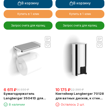
В корзину
В корзину
Купить в 1 клик
Купить в 1 клик
Запрос счета для юрлиц
Запрос счета для юрлиц
6 611
₽
10 175
₽
14 550
₽
22 390
₽
Бумагодержатель
Контейнер Langberger 70128
Langberger 35041D для
для ватных дисков, к стене,
туалетной бумаги с
хром
В наличии
Осталось 2 шт.
прорезиненной полкой хром