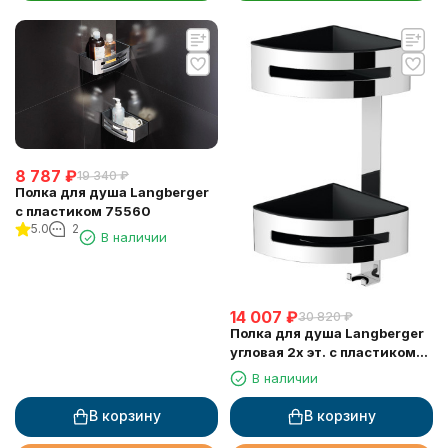
8 787
₽
19 340
₽
Полка для душа Langberger
с пластиком 75560
5.0
2
В наличии
14 007
₽
30 820
₽
Полка для душа Langberger
угловая 2х эт. с пластиком
75862
В наличии
В корзину
В корзину