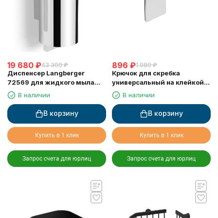
19 680
₽
896
₽
43 300
₽
1 980
₽
Диспенсер Langberger
Крючок для скребка
72569 для жидкого мыла
универсальный на клейкой
хромированный к стене
основе LANGBERGER 75183-
В наличии
В наличии
круглый 300 мл
10-00
В корзину
В корзину
Купить в 1 клик
Купить в 1 клик
Запрос счета для юрлиц
Запрос счета для юрлиц