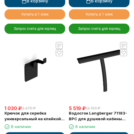
В корзину
В корзину
Купить в 1 клик
Купить в 1 клик
Запрос счета для юрлиц
Запрос счета для юрлиц
1 030
₽
5 519
₽
2 270
₽
12 150
₽
Крючок для скребка
Водосгон Langberger 71183-
универсальный на клейкой
BPC для душевой кабины
основе LANGBERGER 75183-
черный
В наличии
В наличии
10-00-BPC черный