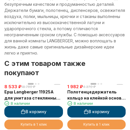
безупречным качеством и продуманностью деталей.
Держатели бумаги, полотенец, диспенсеров, освежителя
воздуха, полки, мыльницы, крючки и стаканы выполнены
исключительно из высококачественной латуни и
ударопрочного стекла, а потому отличаются
неограниченным сроком службы. С помощью аксессуаров
для ванной комнаты LANGBERGER, можно воплощать в
жизнь даже самые оригинальные дизайнерские идеи
легко и приятно.
C этим товаром также
покупают
8 533
₽
1 982
₽
18 780
₽
4 370
₽
Ерш Langberger 11925A
Полотенцедержатель
для унитаза стеклянный к
кольцо на клейкой основе
В наличии
В наличии
стене квадратный
3М LANGBERGER 30838A
В корзину
В корзину
Купить в 1 клик
Купить в 1 клик