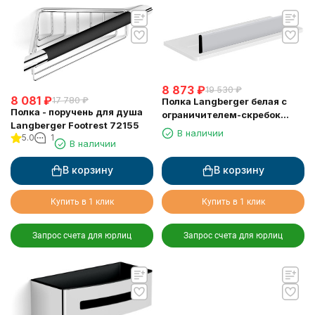
8 873
₽
19 530
₽
8 081
₽
17 780
₽
Полка Langberger белая с
Полка - поручень для душа
ограничителем-скребок
Langberger Footrest 72155
73351-WH
В наличии
5.0
1
В наличии
В корзину
В корзину
Купить в 1 клик
Купить в 1 клик
Запрос счета для юрлиц
Запрос счета для юрлиц