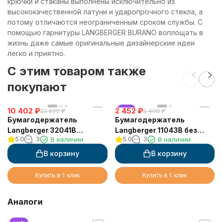
крючки и стаканы выполнены исключительно из
высококачественной латуни и ударопрочного стекла, а
потому отличаются неограниченным сроком службы. С
помощью гарнитуры LANGBERGER BURANO воплощать в
жизнь даже самые оригинальные дизайнерские идеи
легко и приятно.
C этим товаром также
покупают
10 402
₽
2 452
хит
₽
22 890
₽
5 400
₽
Бумагодержатель
Бумагодержатель
Langberger 32041B
Langberger 11043B без
5.0
3
В наличии
5.0
3
В наличии
двойной со стеклянной
крышки выдвижной
полкой
В корзину
В корзину
Купить в 1 клик
Купить в 1 клик
Аналоги