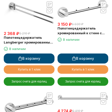
3 150
₽
6 930
₽
Полотенцедержатель
хромированный к стене с
2 368
₽
5 210
₽
Полотенцедержатель
тремя крючками Langberger
В наличии
Langberger хромированный
11033A
к стене двойной поворотный
В наличии
11008C
В корзину
В корзину
Купить в 1 клик
Купить в 1 клик
Запрос счета для юрлиц
Запрос счета для юрлиц
4 274
₽
9 410
₽