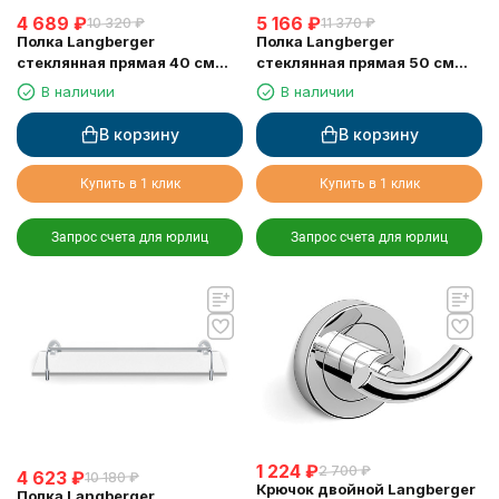
4 689
₽
5 166
₽
10 320
₽
11 370
₽
Полка Langberger
Полка Langberger
стеклянная прямая 40 см
стеклянная прямая 50 см
11051D
11051E
В наличии
В наличии
В корзину
В корзину
Купить в 1 клик
Купить в 1 клик
Запрос счета для юрлиц
Запрос счета для юрлиц
1 224
₽
2 700
₽
4 623
₽
10 180
₽
Крючок двойной Langberger
Полка Langberger