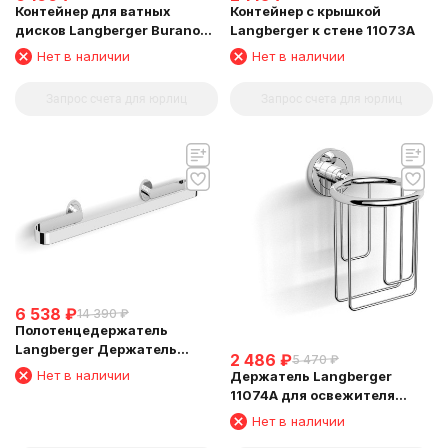
Контейнер для ватных
Контейнер с крышкой
дисков Langberger Burano
Langberger к стене 11073A
11028A
Нет в наличии
Нет в наличии
Запрос счета для юрлиц
Запрос счета для юрлиц
6 538
₽
14 390
₽
Полотенцедержатель
Langberger Держатель
2 486
₽
5 470
₽
аксессуаров и полотенца 60
Нет в наличии
Держатель Langberger
см 11004B
11074A для освежителя
воздуха
Нет в наличии