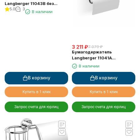
Langberger 11043B без
5.0
3
крышки выдвижной
В наличии
3 211
₽
7 070
₽
Бумагодержатель
Langberger 11041A
туалетной бумаги с
В наличии
крышкой
В корзину
В корзину
Купить в 1 клик
Купить в 1 клик
Запрос счета для юрлиц
Запрос счета для юрлиц