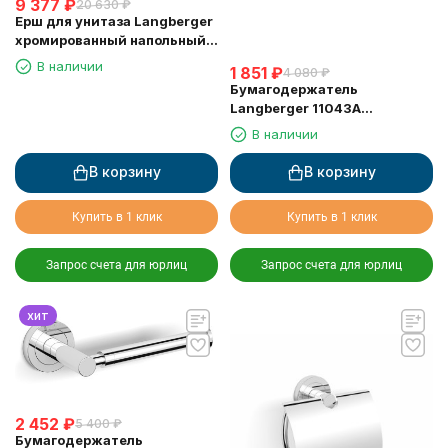
9 377
₽
20 630
₽
Ерш для унитаза Langberger
хромированный напольный
23027B
В наличии
1 851
₽
4 080
₽
Бумагодержатель
Langberger 11043A
туалетной бумаги без
В наличии
крышки квадратный
В корзину
В корзину
Купить в 1 клик
Купить в 1 клик
Запрос счета для юрлиц
Запрос счета для юрлиц
хит
2 452
₽
5 400
₽
Бумагодержатель