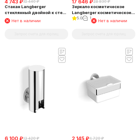
4 743
₽
17 646
₽
10 440
₽
38 830
₽
Стакан Langberger
Зеркало косметическое
стеклянный двойной к стене
Langberger косметическое
5.0
1
круглый 11019A
поворотное к стене 70485
Нет в наличии
Нет в наличии
Запрос счета для юрлиц
Запрос счета для юрлиц
6 100
₽
2 145
₽
13 420
₽
4 720
₽