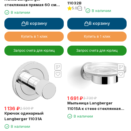
11032B
стеклянная прямая 60 см
5.0
1
11051F
В наличии
В наличии
В корзину
В корзину
Купить в 1 клик
Купить в 1 клик
Запрос счета для юрлиц
Запрос счета для юрлиц
1 691
₽
3 730
₽
Мыльница Langberger
1 136
₽
2 500
₽
11015A к стене стеклянная
Крючок одинарный
круглая
В наличии
Langberger 11031A
В наличии