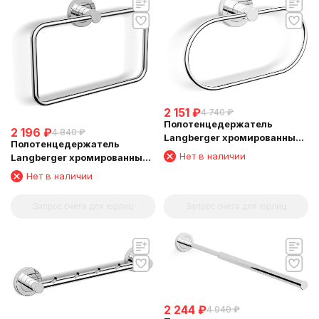
2 151
₽
4 740
₽
Полотенцедержатель
2 196
₽
4 840
₽
Langberger хромированный
Полотенцедержатель
к стене "овал" 11038A
Нет в наличии
Langberger хромированный
к стене "квадрат" 11038C
Нет в наличии
Запрос счета для юрлиц
Запрос счета для юрлиц
2 244
₽
4 940
₽