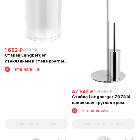
1 692
₽
3 730
₽
Стакан Langberger
стеклянный к стене круглый
11011A
Нет в наличии
47 542
₽
104 600
₽
Стойка Langberger 70781A
напольная круглая хром
Нет в наличии
Запрос счета для юрлиц
Запрос счета для юрлиц