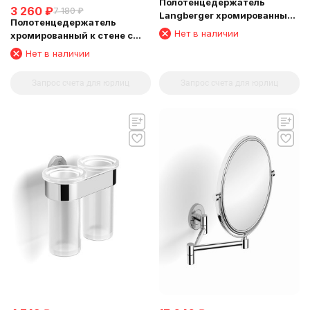
Полотенцедержатель
3 260
₽
7 180
₽
Langberger хромированный
Полотенцедержатель
к стене телескопический
Нет в наличии
хромированный к стене с
33-53 см 11009A
четырьмя крючками
Нет в наличии
Langberger 11034A
Запрос счета для юрлиц
Запрос счета для юрлиц