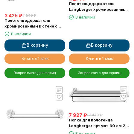
Полотенцедержатель
Langberger хромированный
3 425
₽
к стене одинарный 60 см
7 540
₽
В наличии
Полотенцедержатель
11001A
хромированный к стене с
пятью крючками Langberger
В наличии
11035A
В корзину
В корзину
Купить в 1 клик
Купить в 1 клик
Запрос счета для юрлиц
Запрос счета для юрлиц
7 927
₽
17 440
₽
Полка для полотенца
Langberger прямая 60 см 2-х
этажная 11003B
В наличии