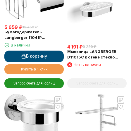
5 659
₽
12 450
₽
Бумагодержатель
Langberger 11041P
туалетной бумаги с
В наличии
4 191
₽
9 230
₽
крышкой и освежителем
Мыльница LANGBERGER
воздуха
В корзину
D11015C к стене стекло
овальная
Нет в наличии
Купить в 1 клик
Запрос счета для юрлиц
Запрос счета для юрлиц