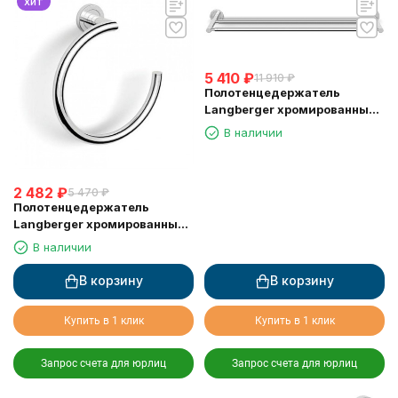
хит
5 410
₽
11 910
₽
Полотенцедержатель
Langberger хромированный
к стене двойной 60 см
В наличии
11002A
2 482
₽
5 470
₽
Полотенцедержатель
Langberger хромированный
к стене "полуовал" 11038B
В наличии
В корзину
В корзину
Купить в 1 клик
Купить в 1 клик
Запрос счета для юрлиц
Запрос счета для юрлиц