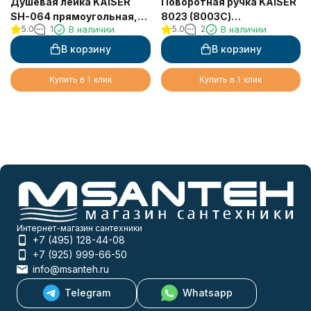
Душевая лейка KAISER
Поворотная ручка KAISER
SH-064 прямоугольная,
8023 (8003С)
5.0
1
В наличии
5.0
2
В наличии
пластик, 3 режима,
металлическая для слив-
6х8х261 мм, хром
перелива, универсальная,
В корзину
В корзину
хром
Купить в 1 клик
Купить в 1 клик
Интернет-магазин сантехники
+7 (495) 128-44-08
+7 (925) 999-66-50
info@msanteh.ru
Telegram
Whatsapp