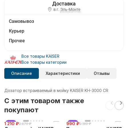
в г.
Эль-Монте
Самовывоз
Курьер
Прочее
Все товары KAISER
Все товары категории
Описание
Характеристики
Отзывы
Дозатор встраиваемый в мойку KAISER KH-3000 CR
C этим товаром также
покупают
1 210
хит
₽
990
хит
₽
2 670
₽
2 180
₽