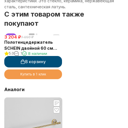
характеристики. Это стекло, керамика, нержавеющая
сталь, сантехническая латунь.
C этим товаром также
покупают
3 204
хит
₽
7 050
₽
Полотенцедержатель
SCHEIN двойной 60 см
5.0
1
В наличии
(7053040)
В корзину
Купить в 1 клик
Аналоги