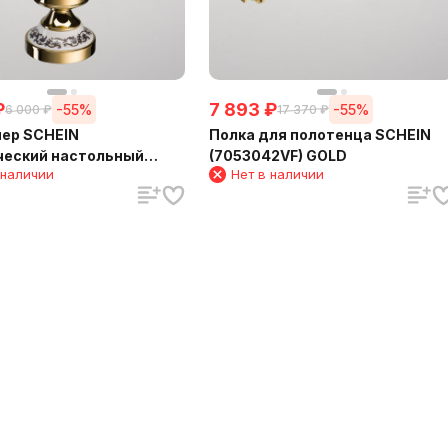
₽
7 893
₽
-55%
-55%
6 000
₽
17 370
₽
ер SCHEIN
Полка для полотенца SCHEIN
ческий настольный
(7053042VF) GOLD
 наличии
Нет в наличии
053057VF)