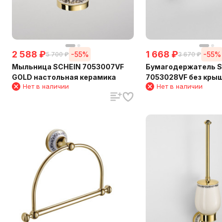
2 588
₽
1 668
₽
-55%
-55%
5 700
₽
3 670
₽
Мыльница SCHEIN 7053007VF
Бумагодержатель 
GOLD настольная керамика
7053028VF без кры
Нет в наличии
Нет в наличии