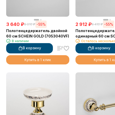
3 640
₽
2 912
₽
-55%
-55%
8 010
₽
6 410
₽
Полотенцедержатель двойной
Полотенцедержате
60 см SCHEIN GOLD (7053040VF)
одинарный 60 см S
В наличии
Осталось нескольк
(7053037VF) GOLD
В корзину
В корзину
Купить в 1 клик
Купить в 1 