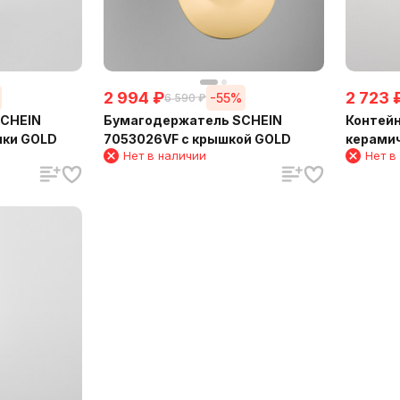
2 994
₽
2 723
-55%
6 590
₽
SCHEIN
Бумагодержатель SCHEIN
Контейн
шки GOLD
7053026VF с крышкой GOLD
керами
Нет в наличии
Нет в
GOLD (7