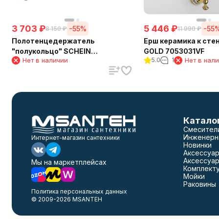
3 703
₽
5 446
₽
-55%
-55
8 150
₽
11 990
₽
Полотенцедержатель
Ерш керамика к сте
"полукольцо" SCHEIN
GOLD 7053031VF
Нет в наличии
5.0
1
Нет в нал
(7053025VF) GOLD
Катало
Смесител
Инженерн
Интернет-магазин сантехники
Новинки
Аксессуар
Аксессуар
Мы на маркетплейсах
Комплект
Мойки
Раковины
Политика персональных данных
© 2009-2026 MSANTEH