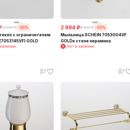
₽
2 994
₽
-55%
-55%
12 040
₽
6 590
₽
текло с ограничителем
Мыльница SCHEIN 7053004VF
(7053145VF) GOLD
GOLDк стене керамика
 наличии
Нет в наличии