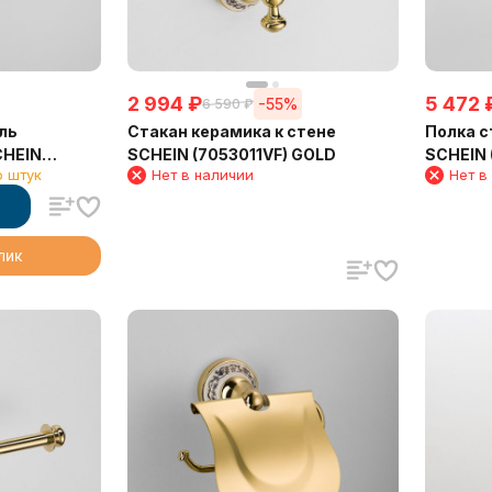
2 994
₽
5 472
-55%
6 590
₽
ль
Стакан керамика к стене
Полка с
CHEIN
SCHEIN (7053011VF) GOLD
SCHEIN 
о штук
Нет в наличии
Нет в
клик