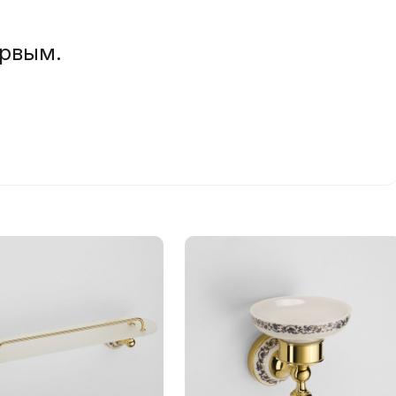
ервым.