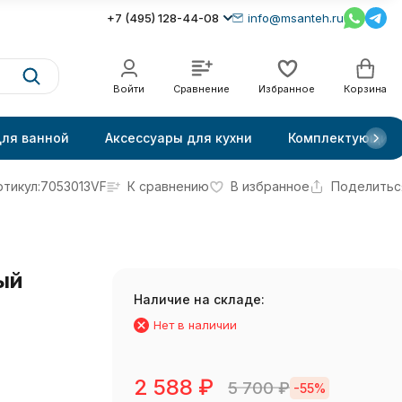
+7 (495) 128-44-08
info@msanteh.ru
Войти
Сравнение
Избранное
Корзина
для ванной
Аксессуары для кухни
Комплектующие
ртикул:
7053013VF
К сравнению
В избранное
Поделитьс
ый
Наличие на складе:
Нет в наличии
2 588
₽
5 700
₽
-55%