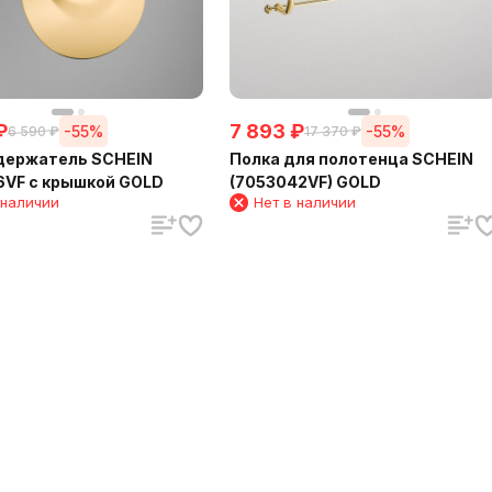
₽
7 893
₽
-55%
-55%
6 590
₽
17 370
₽
держатель SCHEIN
Полка для полотенца SCHEIN
VF с крышкой GOLD
(7053042VF) GOLD
 наличии
Нет в наличии