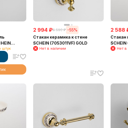
2 994
₽
2 588
-55%
6 590
₽
ль
Стакан керамика к стене
Стакан 
CHEIN
SCHEIN (7053011VF) GOLD
SCHEIN 
о штук
Нет в наличии
Нет в
клик