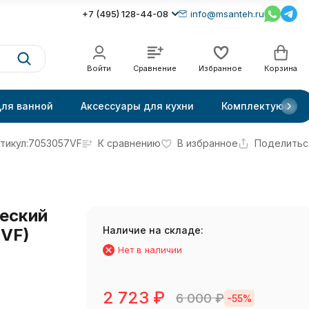
+7 (495) 128-44-08
info@msanteh.ru
Войти
Сравнение
Избранное
Корзина
для ванной
Аксессуары для кухни
Комплектующие
тикул:
7053057VF
К сравнению
В избранное
Поделитьс
еский
Наличие на складе:
7VF)
Нет в наличии
2 723
₽
6 000
₽
-55%