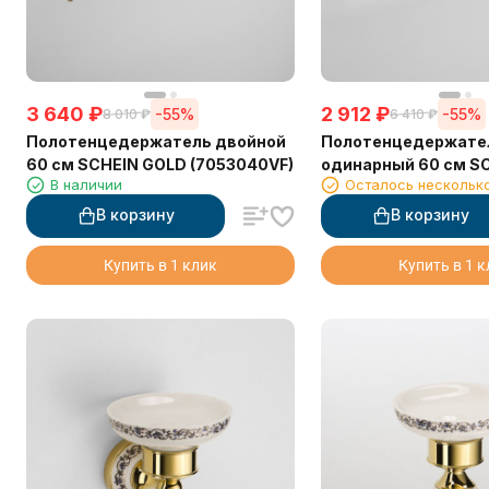
3 640
₽
2 912
₽
-55%
-55%
8 010
₽
6 410
₽
Полотенцедержатель двойной
Полотенцедержате
60 см SCHEIN GOLD (7053040VF)
одинарный 60 см S
В наличии
Осталось нескольк
(7053037VF) GOLD
В корзину
В корзину
Купить в 1 клик
Купить в 1 