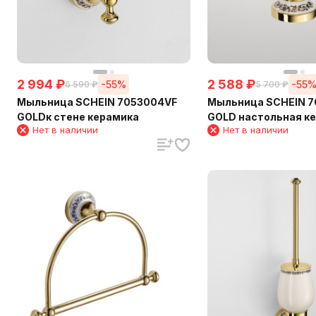
2 994
₽
2 588
₽
-55%
-55
6 590
₽
5 700
₽
Мыльница SCHEIN 7053004VF
Мыльница SCHEIN 7
GOLDк стене керамика
GOLD настольная к
Нет в наличии
Нет в наличии