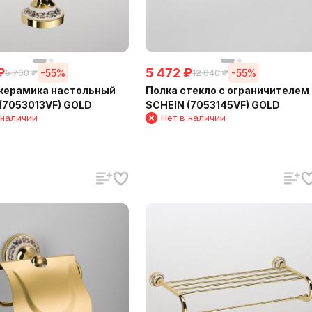
₽
5 472
₽
-55%
-55%
5 700
₽
12 040
₽
керамика настольный
Полка стекло с ограничителем
(7053013VF) GOLD
SCHEIN (7053145VF) GOLD
 наличии
Нет в наличии