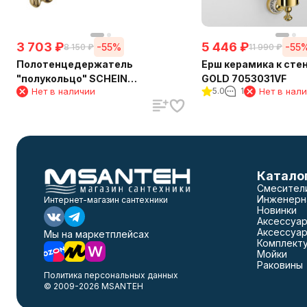
3 703
₽
5 446
₽
-55%
-55
8 150
₽
11 990
₽
Полотенцедержатель
Ерш керамика к сте
"полукольцо" SCHEIN
GOLD 7053031VF
Нет в наличии
5.0
1
Нет в нал
(7053025VF) GOLD
Катало
Смесител
Инженерн
Интернет-магазин сантехники
Новинки
Аксессуар
Аксессуар
Мы на маркетплейсах
Комплект
Мойки
Раковины
Политика персональных данных
© 2009-2026 MSANTEH