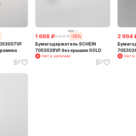
1 668
₽
2 994
%
-55%
3 670
₽
053007VF
Бумагодержатель SCHEIN
Бумаго
ерамика
7053028VF без крышки GOLD
7053026
Нет в наличии
Нет в