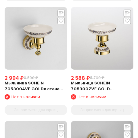
2 994
₽
2 588
₽
6 590
₽
5 700
₽
Мыльница SCHEIN
Мыльница SCHEIN
7053004VF GOLDк стене
7053007VF GOLD
керамика
настольная керамика
Нет в наличии
Нет в наличии
Запрос счета для юрлиц
Запрос счета для юрлиц