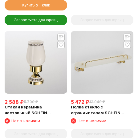
Купить в 1 клик
Запрос счета для юрлиц
Запрос счета для юрлиц
2 588
₽
5 472
₽
5 700
₽
12 040
₽
Стакан керамика
Полка стекло с
настольный SCHEIN
ограничителем SCHEIN
(7053013VF) GOLD
(7053145VF) GOLD
Нет в наличии
Нет в наличии
Запрос счета для юрлиц
Запрос счета для юрлиц