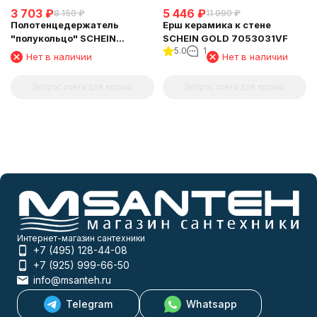
3 703
₽
5 446
₽
8 150
₽
11 990
₽
Полотенцедержатель
Ерш керамика к стене
"полукольцо" SCHEIN
SCHEIN GOLD 7053031VF
5.0
1
(7053025VF) GOLD
Нет в наличии
Нет в наличии
Запрос счета для юрлиц
Запрос счета для юрлиц
Интернет-магазин сантехники
+7 (495) 128-44-08
+7 (925) 999-66-50
info@msanteh.ru
Telegram
Whatsapp