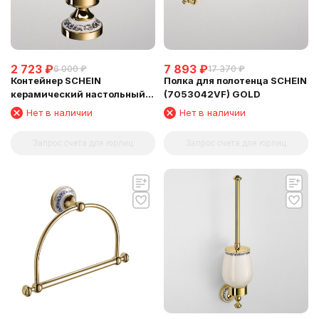
2 723
₽
7 893
₽
6 000
₽
17 370
₽
Контейнер SCHEIN
Полка для полотенца SCHEIN
керамический настольный
(7053042VF) GOLD
GOLD (7053057VF)
Нет в наличии
Нет в наличии
Запрос счета для юрлиц
Запрос счета для юрлиц