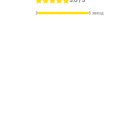
5.0 / 5
3
5 звезд