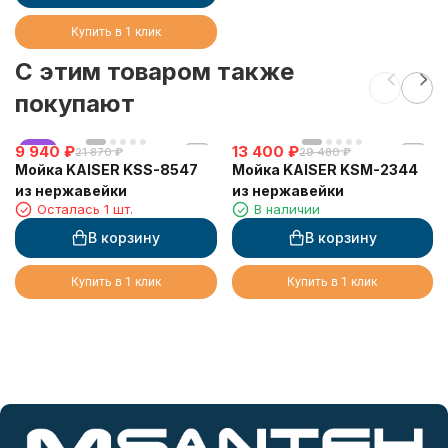
Купить в 1 клик
C этим товаром также
покупают
9 940
хит
₽
13 400
₽
21 870
₽
29 480
₽
Мойка KAISER KSS-8547
Мойка KAISER KSM-2344
из нержавейки
из нержавейки
Осталась 1 шт.
В наличии
В корзину
В корзину
Купить в 1 клик
Купить в 1 клик