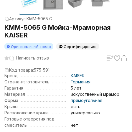
Артикул:
KMM-5065 G
KMM-5065 G Мойка-Мраморная
KAISER
Оригинальный товар
Сертифицирован
Написать отзыв
Код товара:
575-591
Бренд
KAISER
Страна-изготовитель
Германия
Гарантия
5 лет
Материал
искусственный мрамор
Форма
прямоугольная
Крыло
есть
Расположение крыла
универсально
Готовые отверстия под
смеситель
нет