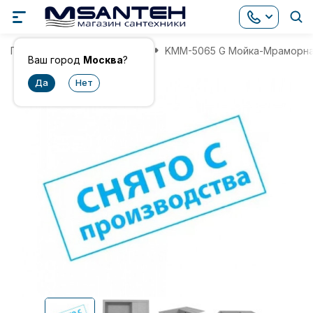
Главная
Мойки для кухни
KMM-5065 G Мойка-Мраморна
Ваш город
Москва
?