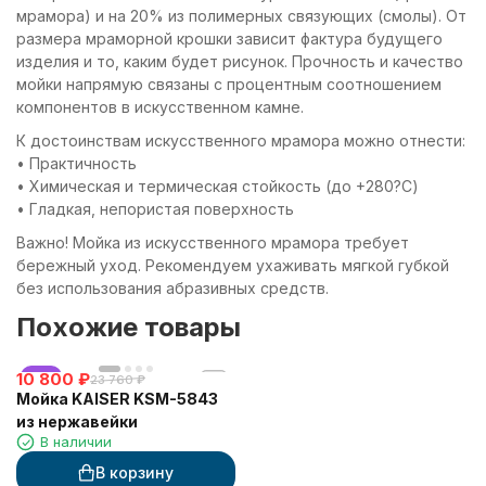
мрамора) и на 20% из полимерных связующих (смолы). От
размера мраморной крошки зависит фактура будущего
изделия и то, каким будет рисунок. Прочность и качество
мойки напрямую связаны с процентным соотношением
компонентов в искусственном камне.
К достоинствам искусственного мрамора можно отнести:
• Практичность
• Химическая и термическая стойкость (до +280?С)
• Гладкая, непористая поверхность
Важно! Мойка из искусственного мрамора требует
бережный уход. Рекомендуем ухаживать мягкой губкой
без использования абразивных средств.
Похожие товары
10 800
хит
₽
23 760
₽
Мойка KAISER KSM-5843
из нержавейки
В наличии
В корзину