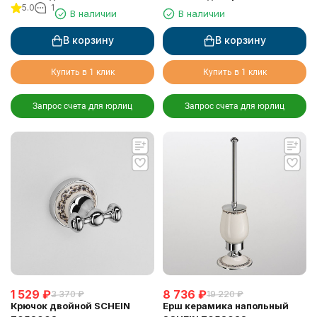
5.0
1
(7053040)
(7053037)
В наличии
В наличии
В корзину
В корзину
Купить в 1 клик
Купить в 1 клик
Запрос счета для юрлиц
Запрос счета для юрлиц
1 529
₽
8 736
₽
3 370
₽
19 220
₽
Крючок двойной SCHEIN
Ерш керамика напольный