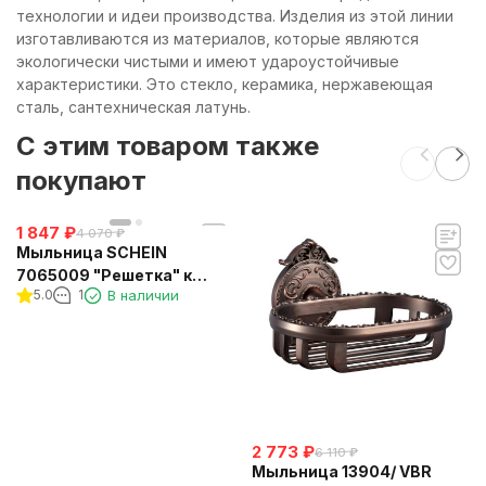
технологии и идеи производства. Изделия из этой линии
изготавливаются из материалов, которые являются
экологически чистыми и имеют удароустойчивые
характеристики. Это стекло, керамика, нержавеющая
сталь, сантехническая латунь.
C этим товаром также
покупают
1 847
₽
4 070
₽
Мыльница SCHEIN
7065009 "Решетка" к
5.0
1
В наличии
стене
2 773
₽
6 110
₽
Мыльница 13904/ VBR