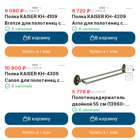
9 080
₽
9 720
₽
19 980
₽
21 390
₽
Полка KAISER KH-4109
Полка KAISER KH-4209
Bronze для полотенец с
Arno для полотенец с
В наличии
В наличии
держателем
держателем
В корзину
В корзину
Купить в 1 клик
Купить в 1 клик
10 800
₽
23 760
₽
Полка KAISER KH-4309
Canon для полотенец с
В наличии
держателем
5 778
₽
12 720
₽
Полотенцедержатель
двойной 55 см (13960-
В наличии
2/BRONZE)
В корзину
В корзину
Купить в 1 клик
Купить в 1 клик