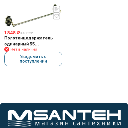
1 848
₽
4 070
₽
Полотенцедержатель
одинарный 55
Нет в наличии
см(13960/BRONZE)
Уведомить о
поступлении