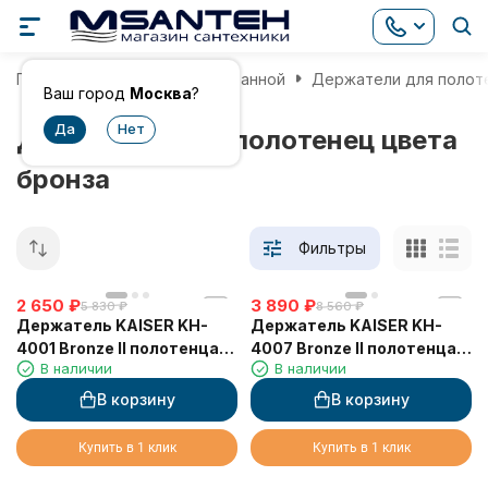
Главная
Аксессуары для ванной
Держатели для полот
Ваш город
Москва
?
Держатели для полотенец цвета
бронза
Фильтры
2 650
₽
3 890
₽
5 830
₽
8 560
₽
Держатель KAISER KH-
Держатель KAISER KH-
4001 Bronze II полотенца
4007 Bronze II полотенца,
В наличии
В наличии
"кольцо"
L-65 см
В корзину
В корзину
Купить в 1 клик
Купить в 1 клик