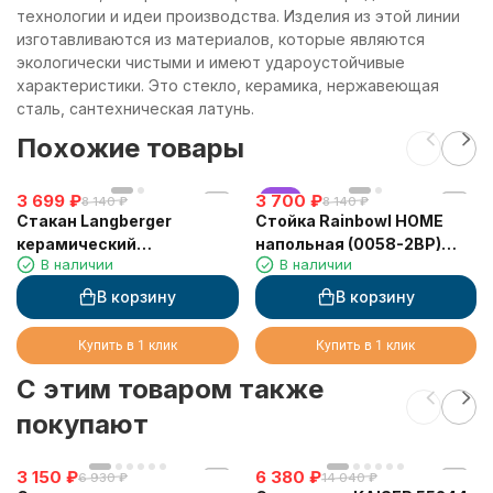
технологии и идеи производства. Изделия из этой линии
изготавливаются из материалов, которые являются
экологически чистыми и имеют удароустойчивые
характеристики. Это стекло, керамика, нержавеющая
сталь, сантехническая латунь.
Похожие товары
3 699
₽
3 700
хит
₽
8 140
₽
8 140
₽
Стакан Langberger
Стойка Rainbowl HOME
керамический
напольная (0058-2BP)
В наличии
В наличии
настольный круглый
черная
10913A
В корзину
В корзину
Купить в 1 клик
Купить в 1 клик
C этим товаром также
покупают
3 150
₽
6 380
₽
6 930
₽
14 040
₽