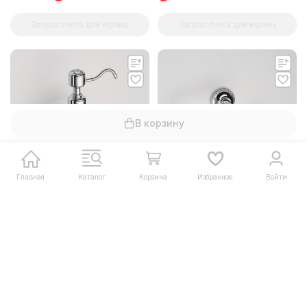
Запрос счета для юрлиц
Запрос счета для юрлиц
В корзину
Главная
Каталог
Корзина
Избранное
Войти
1 850
₽
2 658
₽
4 070
₽
5 850
₽
Диспенсер SCHEIN 7066020
Полотенцедержатель
к стене керамический
SCHEIN полукольцо
(7066025)
Нет в наличии
Нет в наличии
Запрос счета для юрлиц
Запрос счета для юрлиц