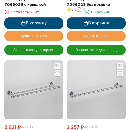
7066026 с крышкой
7066028 без крышки
5.0
1
Осталось 2 шт.
В наличии
В корзину
В корзину
Купить в 1 клик
Купить в 1 клик
Запрос счета для юрлиц
Запрос счета для юрлиц
2 621
₽
2 257
₽
5 770
₽
4 970
₽