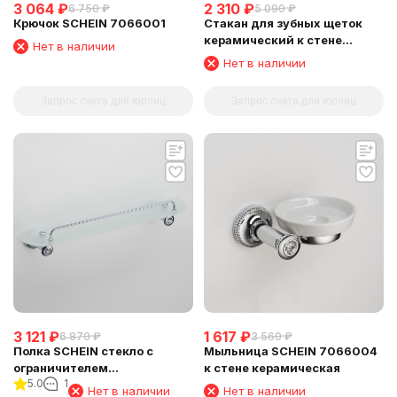
3 064
₽
2 310
₽
6 750
₽
5 090
₽
Крючок SCHEIN 7066001
Стакан для зубных щеток
керамический к стене
Нет в наличии
SCHEIN (7066011)
Нет в наличии
Запрос счета для юрлиц
Запрос счета для юрлиц
3 121
₽
1 617
₽
6 870
₽
3 560
₽
Полка SCHEIN стекло с
Мыльница SCHEIN 7066004
ограничителем
к стене керамическая
5.0
1
(7066045SC)
Нет в наличии
Нет в наличии