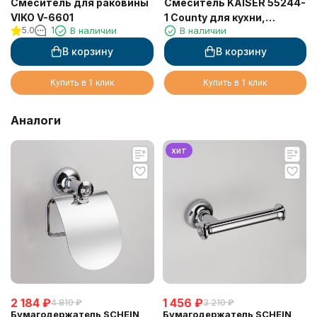
Смеситель для раковины
Смеситель KAISER 55244-
VIKO V-6601
1 County для кухни,
5.0
1
В наличии
В наличии
песочный
В корзину
В корзину
Купить в 1 клик
Купить в 1 клик
Аналоги
хит
2 184
₽
1 456
₽
4 810
₽
3 210
₽
Бумагодержатель SCHEIN
Бумагодержатель SCHEIN