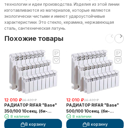
технологии и идеи производства. Изделия из этой линии
изготавливаются из материалов, которые являются
экологически чистыми и имеют удароустойчивые
характеристики. Это стекло, керамика, нержавеющая
сталь, сантехническая латунь.
Похожие товары
12 010
₽
12 010
₽
26 430
₽
26 430
₽
РАДИАТОР RIFAR "Base"
РАДИАТОР RIFAR "Base"
350/100 10секц. (би-
500/100 10секц. (би-
В наличии
В наличии
металл)
металл)
В корзину
В корзину