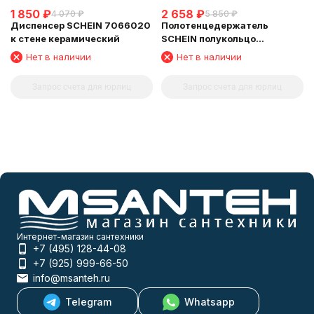
1 850
₽
2 658
₽
4 070
₽
5 850
₽
Диспенсер SCHEIN 7066020
Полотенцедержатель
к стене керамический
SCHEIN полукольцо
(7066025)
Нет в наличии
Нет в наличии
Запрос счета для юрлиц
Запрос счета для юрлиц
Интернет-магазин сантехники
+7 (495) 128-44-08
+7 (925) 999-66-50
info@msanteh.ru
Telegram
Whatsapp