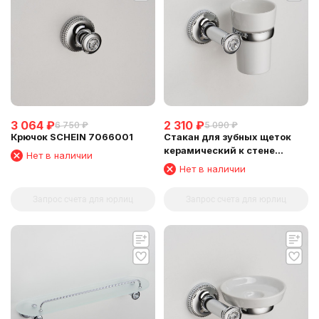
3 064
₽
2 310
₽
6 750
₽
5 090
₽
Крючок SCHEIN 7066001
Стакан для зубных щеток
керамический к стене
Нет в наличии
SCHEIN (7066011)
Нет в наличии
Запрос счета для юрлиц
Запрос счета для юрлиц