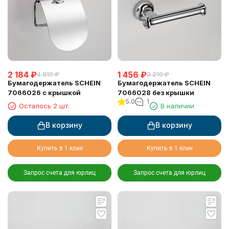
2 184
₽
1 456
₽
4 810
₽
3 210
₽
Бумагодержатель SCHEIN
Бумагодержатель SCHEIN
7066026 с крышкой
7066028 без крышки
5.0
1
Осталось 2 шт.
В наличии
В корзину
В корзину
Купить в 1 клик
Купить в 1 клик
Запрос счета для юрлиц
Запрос счета для юрлиц