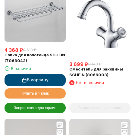
4 368
₽
9 610
₽
Полка для полотенца SCHEIN
(7066042)
3 699
₽
8 140
₽
В наличии
Смеситель для раковины
SCHEIN (8066003)
В корзину
Нет в наличии
Купить в 1 клик
Запрос счета для юрлиц
Запрос счета для юрлиц