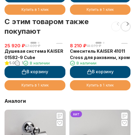
Купить в 1 клик
Купить в 1 клик
C этим товаром также
покупают
25 920
₽
8 210
₽
57 030
₽
18 070
₽
Душевая система KAISER
Смеситель KAISER 41011
01582-9 Cube
Cross для раковины, хром
5.0
1
В наличии
В наличии
В корзину
В корзину
Купить в 1 клик
Купить в 1 клик
Аналоги
хит