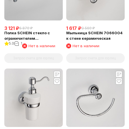
3 121
₽
1 617
₽
6 870
₽
3 560
₽
Полка SCHEIN стекло с
Мыльница SCHEIN 7066004
ограничителем
к стене керамическая
5.0
1
(7066045SC)
Нет в наличии
Нет в наличии
Запрос счета для юрлиц
Запрос счета для юрлиц