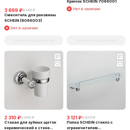
Крючок SCHEIN 7066001
Нет в наличии
3 699
₽
8 140
₽
Смеситель для раковины
SCHEIN (8066003)
Нет в наличии
Запрос счета для юрлиц
Запрос счета для юрлиц
2 310
₽
3 121
₽
5 090
₽
6 870
₽
Стакан для зубных щеток
Полка SCHEIN стекло с
керамический к стене
ограничителем