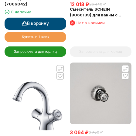
12 018
₽
(7066042)
26 440
₽
Смеситель SCHEIN
В наличии
(8066139) для ванны с
термостатом
Нет в наличии
В корзину
Купить в 1 клик
Запрос счета для юрлиц
Запрос счета для юрлиц
3 064
₽
6 750
₽