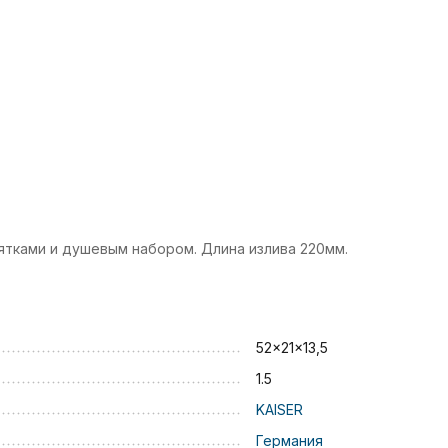
оятками и душевым набором. Длина излива 220мм.
52x21x13,5
1.5
KAISER
Германия