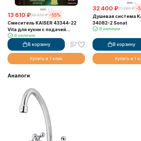
32 400
₽
-
71 280
₽
13 610
₽
-55%
29 950
₽
Душевая система K
Смеситель KAISER 43344-22
34082-2 Sonat
В наличии
Vita для кухни с подачей
В наличии
фильтрованной воды
В корзину
В корзину
Купить в 1 клик
Купить в 1 
Аналоги