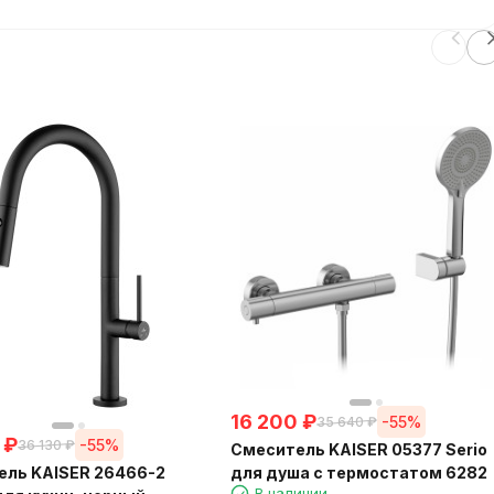
16 200
₽
-55%
35 640
₽
₽
-55%
36 130
₽
Смеситель KAISER 05377 Serio
ель KAISER 26466-2
для душа с термостатом 6282
В наличии