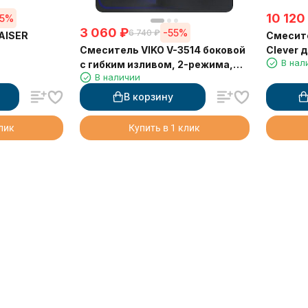
10 120
55%
3 060
₽
-55%
6 740
₽
AISER
Смесите
Смеситель VIKO V-3514 боковой
Clever 
В нал
с гибким изливом, 2-режима,
В наличии
Ø35, с гайкой, песочный
В корзину
клик
Купить в 1 клик