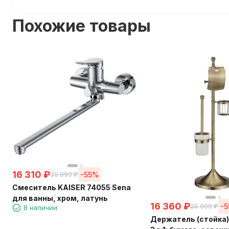
Похожие товары
16 310
₽
-55%
35 890
₽
Смеситель KAISER 74055 Sena
для ванны, хром, латунь
16 360
₽
-
36 000
₽
В наличии
Держатель (стойка)