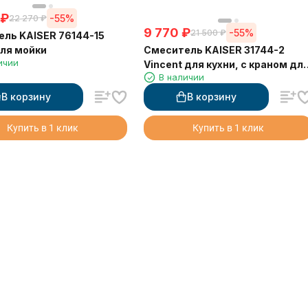
₽
-55%
22 270
₽
9 770
₽
-55%
21 500
₽
ль KAISER 76144-15
Смеситель KAISER 31744-2
для мойки
ичии
Vincent для кухни, с краном дл
В наличии
питьевой воды, черный мрамо
В корзину
В корзину
Купить в 1 клик
Купить в 1 клик