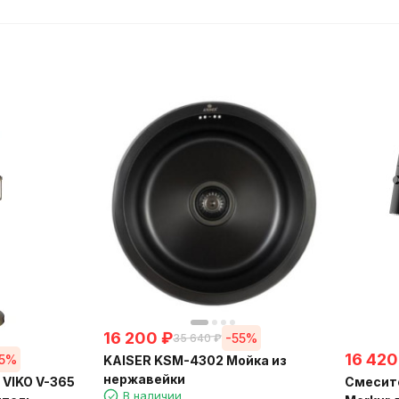
16 200
₽
-55%
35 640
₽
16 420
55%
KAISER KSM-4302 Мойка из
нержавейки
 VIKO V-365
Смесит
В наличии