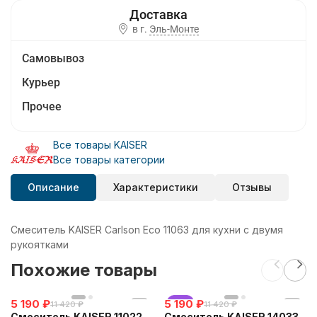
в г.
Эль-Монте
Самовывоз
Курьер
Прочее
Все товары KAISER
Все товары категории
Описание
Характеристики
Отзывы
Смеситель KAISER Carlson Eco 11063 для кухни с двумя
рукоятками
Похожие товары
5 190
₽
5 190
хит
₽
11 420
₽
11 420
₽
Смеситель KAISER 11022
Смеситель KAISER 14033