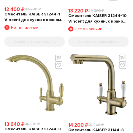
12 400
₽
27 280
₽
13 220
₽
29 090
₽
Смеситель KAISER 31244-1
Смеситель KAISER 31244-10
Vincent для кухни с краном
Vincent для кухни, с краном
для питьевой воды
для питьевой воды, белый
Нет в наличии
Нет в наличии
глянц
Запрос счета для юрлиц
Запрос счета для юрлиц
13 640
₽
30 010
₽
14 200
₽
31 240
₽
Смеситель KAISER 31244-3
Смеситель KAISER 31144-3