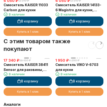
6 050
₽
6 050
₽
13 310
₽
13 310
₽
Смеситель KAISER 11033
Смеситель KAISER 14133-
Carlson для кухни
6 Magistro для кухни,
В наличии
В наличии
песочный
В корзину
В корзину
Купить в 1 клик
Купить в 1 клик
C этим товаром также
покупают
17 340
₽
1 950
₽
38 150
₽
4 290
₽
Смеситель KAISER 38411
Смеситель VIKO V-6703
Sensor для раковины,
для кухни
В наличии
В наличии
сенсорный (3820)
В корзину
В корзину
Купить в 1 клик
Купить в 1 клик
Аналоги