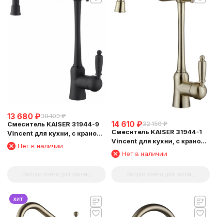
13 680
₽
30 100
₽
14 610
₽
Смеситель KAISER 31944-9
32 150
₽
Смеситель KAISER 31944-1
Vincent для кухни, с краном
Vincent для кухни, с краном
для питьевой воды, черный
Нет в наличии
для питьевой воды,
матовый
Нет в наличии
бронзовый
Запрос счета для юрлиц
Запрос счета для юрлиц
хит