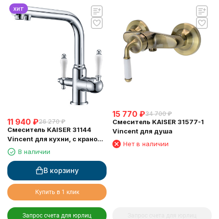
хит
15 770
₽
34 700
₽
11 940
₽
Смеситель KAISER 31577-1
26 270
₽
Смеситель KAISER 31144
Vincent для душа
Vincent для кухни, с краном
Нет в наличии
для питьевой воды, хром
В наличии
В корзину
Купить в 1 клик
Запрос счета для юрлиц
Запрос счета для юрлиц