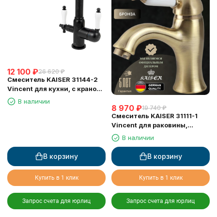
12 100
₽
26 620
₽
Смеситель KAISER 31144-2
Vincent для кухни, с краном
для питьевой воды, черный
В наличии
8 970
₽
мрамор
19 740
₽
Смеситель KAISER 31111-1
Vincent для раковины,
бронзовый
В наличии
В корзину
В корзину
Купить в 1 клик
Купить в 1 клик
Запрос счета для юрлиц
Запрос счета для юрлиц