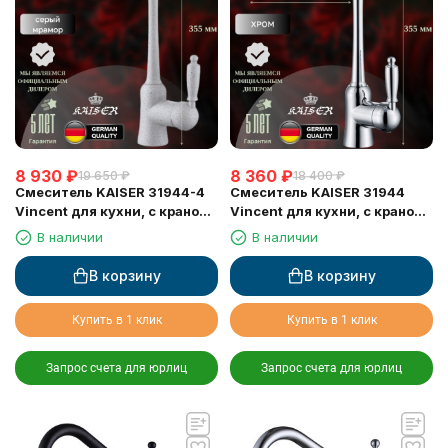
8 930
₽
8 360
₽
19 650
₽
18 400
₽
Смеситель KAISER 31944-4
Смеситель KAISER 31944
Vincent для кухни, с краном
Vincent для кухни, с краном
для питьевой воды, серый
для питьевой воды, хром
В наличии
В наличии
мрамор
В корзину
В корзину
Купить в 1 клик
Купить в 1 клик
Запрос счета для юрлиц
Запрос счета для юрлиц