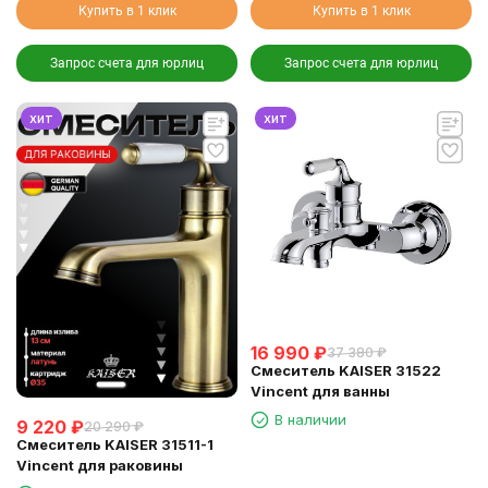
Купить в 1 клик
Купить в 1 клик
Запрос счета для юрлиц
Запрос счета для юрлиц
хит
хит
16 990
₽
37 380
₽
Смеситель KAISER 31522
Vincent для ванны
В наличии
9 220
₽
20 290
₽
Смеситель KAISER 31511-1
Vincent для раковины