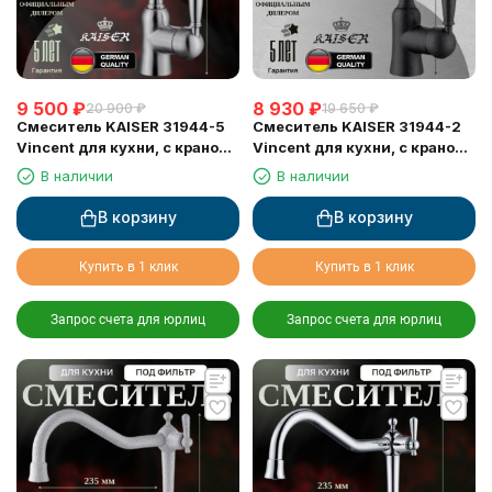
9 500
₽
8 930
₽
20 900
₽
19 650
₽
Смеситель KAISER 31944-5
Смеситель KAISER 31944-2
Vincent для кухни, с краном
Vincent для кухни, с краном
для питьевой воды, серебро
для питьевой воды, черный
В наличии
В наличии
мрамор
В корзину
В корзину
Купить в 1 клик
Купить в 1 клик
Запрос счета для юрлиц
Запрос счета для юрлиц