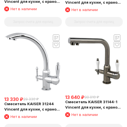
Vincent для кухни, с краном
Vincent для кухни, с краном
для питьевой воды,
для питьевой воды,
Нет в наличии
Нет в наличии
бронзовый
бронзовый
Запрос счета для юрлиц
Запрос счета для юрлиц
13 640
₽
30 010
₽
13 330
₽
29 330
₽
Смеситель KAISER 31144-1
Смеситель KAISER 31244
Vincent для кухни, с краном
Vincent для кухни, с краном
для питьевой воды, бронза
для питьевой воды, хром
Нет в наличии
Нет в наличии
состаренная